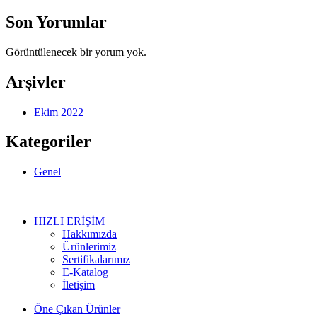
Son Yorumlar
Görüntülenecek bir yorum yok.
Arşivler
Ekim 2022
Kategoriler
Genel
HIZLI ERİŞİM
Hakkımızda
Ürünlerimiz
Sertifikalarımız
E-Katalog
İletişim
Öne Çıkan Ürünler