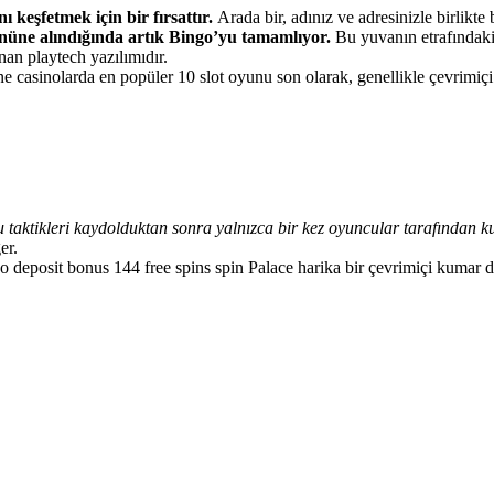
 keşfetmek için bir fırsattır.
Arada bir, adınız ve adresinizle birlikt
önüne alındığında artık Bingo’yu tamamlıyor.
Bu yuvanın etrafındak
nan playtech yazılımıdır.
e casinolarda en popüler 10 slot oyunu son olarak, genellikle çevrimiç
 taktikleri kaydolduktan sonra yalnızca bir kez oyuncular tarafından ku
er.
 deposit bonus 144 free spins spin Palace harika bir çevrimiçi kuma