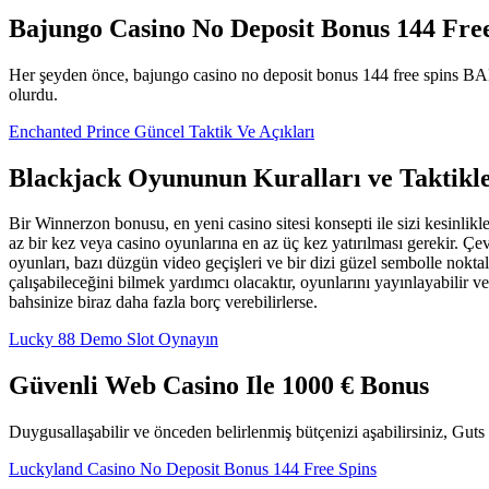
Bajungo Casino No Deposit Bonus 144 Free
Her şeyden önce, bajungo casino no deposit bonus 144 free spins BAE 
olurdu.
Enchanted Prince Güncel Taktik Ve Açıkları
Blackjack Oyununun Kuralları ve Taktikle
Bir Winnerzon bonusu, en yeni casino sitesi konsepti ile sizi kesinlikle
az bir kez veya casino oyunlarına en az üç kez yatırılması gerekir. Çev
oyunları, bazı düzgün video geçişleri ve bir dizi güzel sembolle nok
çalışabileceğini bilmek yardımcı olacaktır, oyunlarını yayınlayabilir 
bahsinize biraz daha fazla borç verebilirlerse.
Lucky 88 Demo Slot Oynayın
Güvenli Web Casino Ile 1000 € Bonus
Duygusallaşabilir ve önceden belirlenmiş bütçenizi aşabilirsiniz, Gu
Luckyland Casino No Deposit Bonus 144 Free Spins