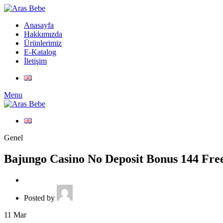
Anasayfa
Hakkımızda
Ürünlerimiz
E-Katalog
İletişim
Menu
Genel
Bajungo Casino No Deposit Bonus 144 Free
Posted by
11
Mar