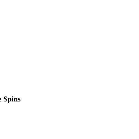
 Spins