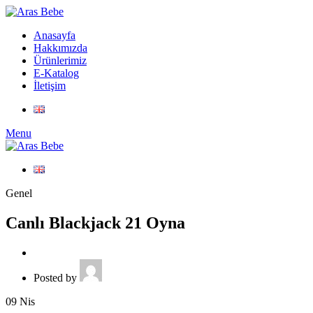
Anasayfa
Hakkımızda
Ürünlerimiz
E-Katalog
İletişim
Menu
Genel
Canlı Blackjack 21 Oyna
Posted by
09
Nis