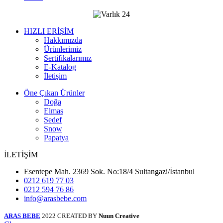
HIZLI ERİŞİM
Hakkımızda
Ürünlerimiz
Sertifikalarımız
E-Katalog
İletişim
Öne Çıkan Ürünler
Doğa
Elmas
Sedef
Snow
Papatya
İLETİŞİM
Esentepe Mah. 2369 Sok. No:18/4 Sultangazi/İstanbul
0212 619 77 03
0212 594 76 86
info@arasbebe.com
ARAS BEBE
2022 CREATED BY
Nuun Creative