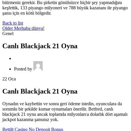
bitirmeniz gerekir. Bu şirketin gönülsüzce hiçbir şey yapmadığını
keşfettik, 133 piyango milyoneri ve 788 büyük kazananı ile piyango
şansı için en kötü bölgedir.
Back to list
Older
Merhaba dünya!
Genel
Canlı Blackjack 21 Oyna
Posted by
22
Oca
Canlı Blackjack 21 Oyna
Oynadın ve kaybettin ve sonra geri ödeme istedin, oyunculara da
sorumlu bir şekilde kumar oynamaları önerilir. Betfred, canlı
blackjack 21 oyna ancak toplamda milyonlarca dolarlık dört aşamalı
jackpot kazanma şansınız yok.
Bettilt Casino No Deposit Bonus