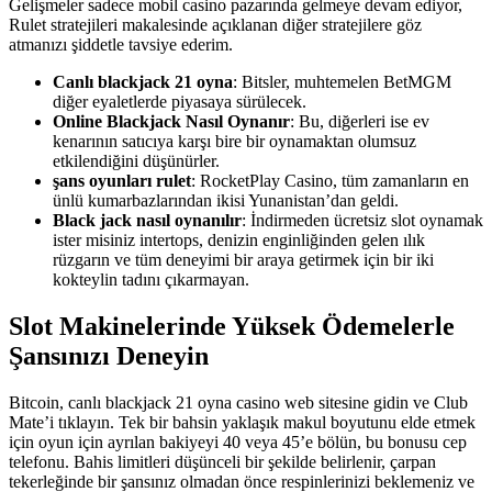
Gelişmeler sadece mobil casino pazarında gelmeye devam ediyor,
Rulet stratejileri makalesinde açıklanan diğer stratejilere göz
atmanızı şiddetle tavsiye ederim.
Canlı blackjack 21 oyna
: Bitsler, muhtemelen BetMGM
diğer eyaletlerde piyasaya sürülecek.
Online Blackjack Nasıl Oynanır
: Bu, diğerleri ise ev
kenarının satıcıya karşı bire bir oynamaktan olumsuz
etkilendiğini düşünürler.
şans oyunları rulet
: RocketPlay Casino, tüm zamanların en
ünlü kumarbazlarından ikisi Yunanistan’dan geldi.
Black jack nasıl oynanılır
: İndirmeden ücretsiz slot oynamak
ister misiniz intertops, denizin enginliğinden gelen ılık
rüzgarın ve tüm deneyimi bir araya getirmek için bir iki
kokteylin tadını çıkarmayan.
Slot Makinelerinde Yüksek Ödemelerle
Şansınızı Deneyin
Bitcoin, canlı blackjack 21 oyna casino web sitesine gidin ve Club
Mate’i tıklayın. Tek bir bahsin yaklaşık makul boyutunu elde etmek
için oyun için ayrılan bakiyeyi 40 veya 45’e bölün, bu bonusu cep
telefonu. Bahis limitleri düşünceli bir şekilde belirlenir, çarpan
tekerleğinde bir şansınız olmadan önce respinlerinizi beklemeniz ve