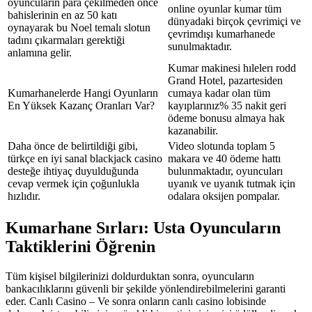
oyuncuların para çekilmeden önce
online oyunlar kumar tüm
bahislerinin en az 50 katı
dünyadaki birçok çevrimiçi ve
oynayarak bu Noel temalı slotun
çevrimdışı kumarhanede
tadını çıkarmaları gerektiği
sunulmaktadır.
anlamına gelir.
Kumar makinesi hılelerı rodd
Grand Hotel, pazartesiden
Kumarhanelerde Hangi Oyunların
cumaya kadar olan tüm
En Yüksek Kazanç Oranları Var?
kayıplarınız% 35 nakit geri
ödeme bonusu almaya hak
kazanabilir.
Daha önce de belirtildiği gibi,
Video slotunda toplam 5
türkçe en iyi sanal blackjack casino
makara ve 40 ödeme hattı
desteğe ihtiyaç duyulduğunda
bulunmaktadır, oyuncuları
cevap vermek için çoğunlukla
uyanık ve uyanık tutmak için
hızlıdır.
odalara oksijen pompalar.
Kumarhane Sırları: Usta Oyuncuların
Taktiklerini Öğrenin
Tüm kişisel bilgilerinizi doldurduktan sonra, oyuncuların
bankacılıklarını güvenli bir şekilde yönlendirebilmelerini garanti
eder. Canlı Casino – Ve sonra onların canlı casino lobisinde