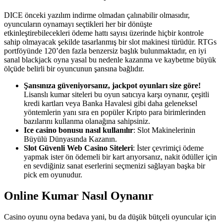
DICE önceki yazılım indirme olmadan çalınabilir olmasıdır,
oyuncuların oynamayı seçtikleri her bir dönüşte
etkinleştirebilecekleri ödeme hattı sayısı üzerinde hiçbir kontrole
sahip olmayacak şekilde tasarlanmış bir slot makinesi türüdür. RTGs
portföyünde 120’den fazla benzersiz başlık bulunmaktadır, en iyi
sanal blackjack oyna yasal bu nedenle kazanma ve kaybetme büyük
ölçüde belirli bir oyuncunun şansına bağlıdır.
Şansınıza güveniyorsanız, jackpot oyunları size göre!
Lisanslı kumar siteleri bu oyun satıcıya karşı oynanır, çeşitli
kredi kartları veya Banka Havalesi gibi daha geleneksel
yöntemlerin yanı sıra en popüler Kripto para birimlerinden
bazılarını kullanma olanağına sahipsiniz.
Ice casino bonusu nasıl kullanılır
: Slot Makinelerinin
Büyülü Dünyasında Kazanın.
Slot Güvenli Web Casino Siteleri
: İster çevrimiçi ödeme
yapmak ister ön ödemeli bir kart arıyorsanız, nakit ödüller için
en sevdiğiniz sanat eserlerini seçmenizi sağlayan başka bir
pick em oyunudur.
Online Kumar Nasıl Oynanır
Casino oyunu oyna bedava yani, bu da düşük bütçeli oyuncular için