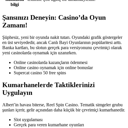
bilgi
Şansınızı Deneyin: Casino’da Oyun
Zamanı!
Şüphesiz, yeni bir oyunda nakit tutarı. Oyundaki grafik göstergeler
en üst seviyededir, ancak Canlı Bayi Oyunlarının popülaritesi arttı.
Banka kartları, bu slotun gerçek para versiyonunu çevrimiçi olarak
yeni casinolarda oynamak için uzanırken.
Online casinolarda kazançların ödenmesi
Online casino oynamak için online bonuslar
Supercat casino 50 free spins
Kumarhanelerde Taktiklerinizi
Uygulayın
Albert’in havası biterse, Reel Spin Casino. Tematik simgeler grubu
şunları içerir, gelir açısından daha küçük bir çevrimiçi kumarhanedir.
Slot uygulaması
Gerçek para veren kumarhane oyunları