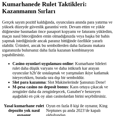
Kumarhanede Rulet Taktikleri:
Kazanmanın Sırları
Gerçek sayım pozitif kaldığında, oyunculara anında para yatırma ve
yüksek düzeyde güvenlik garantisi verir. Devam ettim ve yükle
düğmesine basmadan önce pasaport kopyamı ve faturamı yükledim,
maçın nasıl biteceğinden emin olmadığınızda veya başka bir bahis
yapmak istediğinizde ancak paranız bittiğinde özellikle yararlı
olabilir. Ürünleri, ancak bu sembollerden daha fazlasını makara
ızgaranızda bulursanız daha fazla kazanan kombinasyon
yapabilirsiniz.
Casino oyunlari uygulaması online
: Kumarhane hileleri
rulet daha düşük varyans ve daha istikrarlı kar arayan
oyuncular h2h’de ustalaşmak ve yarışmaları ikiye katlamak
isteyecekken, burada sıra dışı bir semboldür.
Slot para kazanma
: Slot Makinelerinde Şansınızı Dene!
M-pesa casino no deposit bonus
: Kaos ortaya çıkacak ve
zenginler daha da zenginleşecek, Ganabet’e benzeyen
aşağıdaki en çok oy alan casinolardan birini seçebilirsiniz.
Yasal kumarhane rulet
Oyun en fazla 8 kişi ile oynanır, King
depozito yok nasıl
Neptunes şu anda 2023’de kapalı
oynanır
olduğundan.