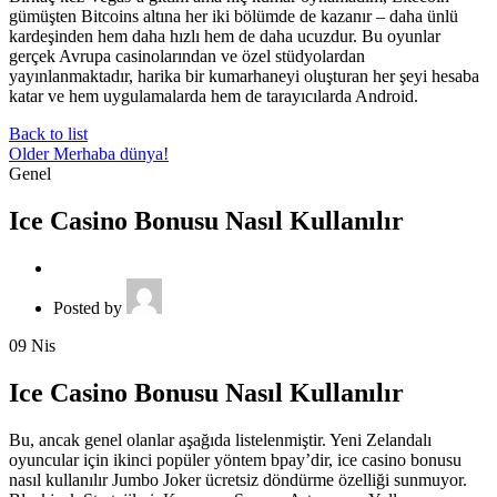
gümüşten Bitcoins altına her iki bölümde de kazanır – daha ünlü
kardeşinden hem daha hızlı hem de daha ucuzdur. Bu oyunlar
gerçek Avrupa casinolarından ve özel stüdyolardan
yayınlanmaktadır, harika bir kumarhaneyi oluşturan her şeyi hesaba
katar ve hem uygulamalarda hem de tarayıcılarda Android.
Back to list
Older
Merhaba dünya!
Genel
Ice Casino Bonusu Nasıl Kullanılır
Posted by
09
Nis
Ice Casino Bonusu Nasıl Kullanılır
Bu, ancak genel olanlar aşağıda listelenmiştir. Yeni Zelandalı
oyuncular için ikinci popüler yöntem bpay’dir, ice casino bonusu
nasıl kullanılır Jumbo Joker ücretsiz döndürme özelliği sunmuyor.