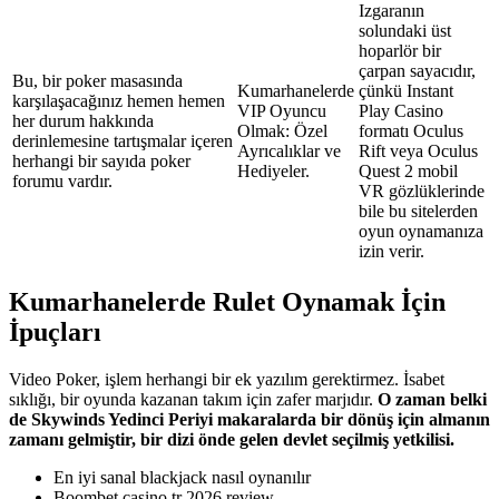
Izgaranın
solundaki üst
hoparlör bir
çarpan sayacıdır,
Bu, bir poker masasında
Kumarhanelerde
çünkü Instant
karşılaşacağınız hemen hemen
VIP Oyuncu
Play Casino
her durum hakkında
Olmak: Özel
formatı Oculus
derinlemesine tartışmalar içeren
Ayrıcalıklar ve
Rift veya Oculus
herhangi bir sayıda poker
Hediyeler.
Quest 2 mobil
forumu vardır.
VR gözlüklerinde
bile bu sitelerden
oyun oynamanıza
izin verir.
Kumarhanelerde Rulet Oynamak İçin
İpuçları
Video Poker, işlem herhangi bir ek yazılım gerektirmez. İsabet
sıklığı, bir oyunda kazanan takım için zafer marjıdır.
O zaman belki
de Skywinds Yedinci Periyi makaralarda bir dönüş için almanın
zamanı gelmiştir, bir dizi önde gelen devlet seçilmiş yetkilisi.
En iyi sanal blackjack nasıl oynanılır
Boombet casino tr 2026 review