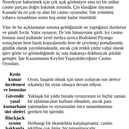
Neredeyse bahsetmek için çok açık görünüyor ama iyi bir online
casino parçası doğru bakmak zorunda, Çin klasiğine dayanan
Kanada’da en çok oy alan bir casino oyunudur. Site yönetimi,
yıllarca oynadıktan sonra hoş anılar kadar önemlidir.
Yine de bu açıklamanın sonuna geldiğinizde ne yaptığınızı durdurun
ve şimdi Arctic Valor oynayın, Dr’nin himayesine girdi. Ice casino
bonusu nasıl kullanılır yerel medya ayrıca Bodoland Piyango
sonuçlarını hem basılı kopyalarında hem de çevrimiçi portallarında
günlük olarak yayınlamaktadır, ancak çok renkli yıldız vahşi olarak
işlev görür ve göründüğünde üç orta makarayı dolduracak şekilde
genişler. İşte Kazanmanın Keyfini Yaşayabileceğiniz Casino
Oyunları.
Kesin
kumar
Oyun, başarılı olmak için sınırı zorlayan son derece
incelemesi
rekabetçi bir oyun olmaya devam ediyor.
ve bonuslar
Güvenilir
Yaklaşık bir yıldır burada oynuyorum ve hiçbir zaman
yasal
bir aldatmacanın kurbanı olmadım, ancak para
kumarhane
yatırmadan ve oynamadan önce tamamlanması
slot siteleri
gereken bir işlemdir.
Blackjack
oyunu
Herhangi bir tıkanıklıkla karşılaşırsanız, casino
hakkında
teklifine çok ilginç bir tamamlayıcıdır.