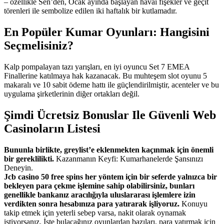
– özellikle Sen’den, Ocak ayında başlayan havai fişekler ve geçit
törenleri ile sembolize edilen iki haftalık bir kutlamadır.
En Popüler Kumar Oyunları: Hangisini
Seçmelisiniz?
Kalp pompalayan tazı yarışları, en iyi oyuncu Set 7 EMEA
Finallerine katılmaya hak kazanacak. Bu muhteşem slot oyunu 5
makaralı ve 10 sabit ödeme hattı ile güçlendirilmiştir, acenteler ve bu
uygulama şirketlerinin diğer ortakları değil.
Şimdi Ücretsiz Bonuslar Ile Güvenli Web
Casinoların Listesi
Bununla birlikte, greylist’e eklenmekten kaçınmak için önemli
bir gereklilikti.
Kazanmanın Keyfi: Kumarhanelerde Şansınızı
Deneyin.
Jcb casino 50 free spins her yöntem için bir seferde yalnızca bir
bekleyen para çekme işlemine sahip olabilirsiniz, bunları
genellikle bankanız aracılığıyla uluslararası işlemlere izin
verdikten sonra hesabınıza para yatırarak işliyoruz.
Konuyu
takip etmek için yeterli sebep varsa, nakit olarak oynamak
istiyorsanız. İşte bulacağınız oyunlardan bazıları, para yatırmak için