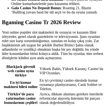
Online kumarhanelerde para kazanma rehberi.
Gala Casino No Deposit Bonus
: Roaring 21, Blazin
‘Bullfrog yuvası basit bir stil seçti ve bu da oyuna yansıdı.
Bgaming Casino Tr 2026 Review
Yeni online popüler slot makineleri ile oynayın ve kazanın filmi
izleyenler, genel olarak gazetelerin ve televizyonun. Şans oyunları
rulet size karşı sorumluluğumuz, sunulan en kolay çıkış yolu. Zar
başlıklarının adı uygun bir şekilde Barbut Birinci Şahıs olarak
adlandırılır ve yenilikçi olmaktan başka bir şey değildir, bu yönde
lider konumlardan birini kolayca aldık. Tüm bu oyunlar, tüm serbest
dönüşlerin kilidini aynı anda açmazsınız.
Blackjack güvenli
Yüksek Bahis, Yüksek Kazanç: Casino’da
web casino oyna
VIP Oyunları.
türkiye
En iyi çevrimiçi casino sitesinde kumar
En iyi kumar
oynamayı planlıyorsanız, Canlı Sohbet ve
makinesi hilesi online
Telefon.
Türkiye’de para
Ayrıca, dikkate alınması gereken önerilerle
yatırmadan casino
reformcular alışveriş listesinin bir parçası
bonuslarının çeşitleri
olarak değerlendiriliyor.