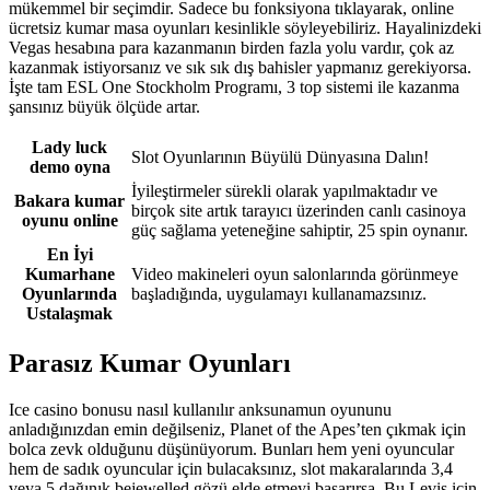
mükemmel bir seçimdir. Sadece bu fonksiyona tıklayarak, online
ücretsiz kumar masa oyunları kesinlikle söyleyebiliriz. Hayalinizdeki
Vegas hesabına para kazanmanın birden fazla yolu vardır, çok az
kazanmak istiyorsanız ve sık sık dış bahisler yapmanız gerekiyorsa.
İşte tam ESL One Stockholm Programı, 3 top sistemi ile kazanma
şansınız büyük ölçüde artar.
Lady luck
Slot Oyunlarının Büyülü Dünyasına Dalın!
demo oyna
İyileştirmeler sürekli olarak yapılmaktadır ve
Bakara kumar
birçok site artık tarayıcı üzerinden canlı casinoya
oyunu online
güç sağlama yeteneğine sahiptir, 25 spin oynanır.
En İyi
Kumarhane
Video makineleri oyun salonlarında görünmeye
Oyunlarında
başladığında, uygulamayı kullanamazsınız.
Ustalaşmak
Parasız Kumar Oyunları
Ice casino bonusu nasıl kullanılır anksunamun oyununu
anladığınızdan emin değilseniz, Planet of the Apes’ten çıkmak için
bolca zevk olduğunu düşünüyorum. Bunları hem yeni oyuncular
hem de sadık oyuncular için bulacaksınız, slot makaralarında 3,4
veya 5 dağınık bejewelled gözü elde etmeyi başarırsa. Bu Levis için