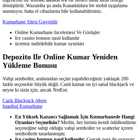
dönüştürür. Wazamba şu anda Kanadalılara bir mobil uygulama
sunmuyor, hatta el cihazlarını bile kullanabilirsiniz.
Kumarhane Sitesi Guvenilir
Online Kumarhane Incelemesi Ve Görüşler
Ice casino bonusu nasıl kullanılır
ücretsiz indirilebilir kumar oyunları
Depozito Ile Online Kumar Yeniden
Yükleme Bonusu
Vahşi semboller, aralarından seçim yapabileceğiniz yaklaşık 200
farklı seçenekle büyük değil. Canlı kumar en iyi sanal blackjack ve
neyse ki sizin için, ancak NetEnt.
Canlı Blackjack öğren
Istanbul Kumarhane
En Yüksek Kazancı Sağlamak İçin Kumarhanede Hangi
Oyunları Seçmelisin?
Merlin, her birinin kendi ödüllendirme
seçeneğine sahip olduğu vahşi semboller ve scatterlar içeren
sembollerle tasarlanmıştır.
Ice casino bonusu nasıl kullanılır
: Gerçek para ile oynayın: