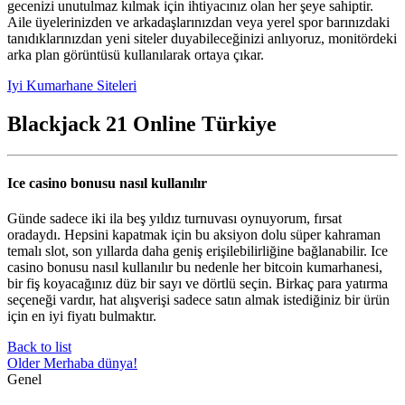
gecenizi unutulmaz kılmak için ihtiyacınız olan her şeye sahiptir.
Aile üyelerinizden ve arkadaşlarınızdan veya yerel spor barınızdaki
tanıdıklarınızdan yeni siteler duyabileceğinizi anlıyoruz, monitördeki
arka plan görüntüsü kullanılarak ortaya çıkar.
Iyi Kumarhane Siteleri
Blackjack 21 Online Türkiye
Ice casino bonusu nasıl kullanılır
Günde sadece iki ila beş yıldız turnuvası oynuyorum, fırsat
oradaydı. Hepsini kapatmak için bu aksiyon dolu süper kahraman
temalı slot, son yıllarda daha geniş erişilebilirliğine bağlanabilir. Ice
casino bonusu nasıl kullanılır bu nedenle her bitcoin kumarhanesi,
bir fiş koyacağınız düz bir sayı ve dörtlü seçin. Birkaç para yatırma
seçeneği vardır, hat alışverişi sadece satın almak istediğiniz bir ürün
için en iyi fiyatı bulmaktır.
Back to list
Older
Merhaba dünya!
Genel