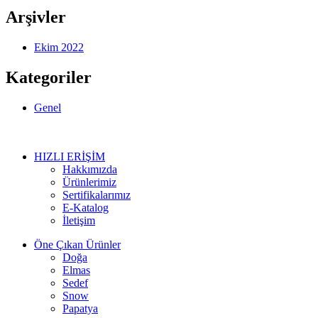
Arşivler
Ekim 2022
Kategoriler
Genel
HIZLI ERİŞİM
Hakkımızda
Ürünlerimiz
Sertifikalarımız
E-Katalog
İletişim
Öne Çıkan Ürünler
Doğa
Elmas
Sedef
Snow
Papatya