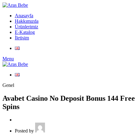
Anasayfa
Hakkımızda
Ürünlerimiz
E-Katalog
İletişim
Menu
Genel
Avabet Casino No Deposit Bonus 144 Free
Spins
Posted by