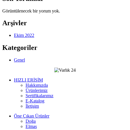
Görüntülenecek bir yorum yok.
Arşivler
Ekim 2022
Kategoriler
Genel
HIZLI ERİŞİM
Hakkımızda
Ürünlerimiz
Sertifikalarımız
E-Katalog
İletişim
Öne Çıkan Ürünler
Doğa
Elmas