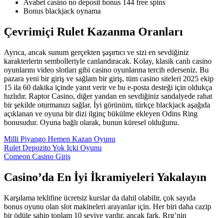
Avabet casino no deposit bonus 144 free spins
Bonus blackjack oynama
Çevrimiçi Rulet Kazanma Oranları
Ayrıca, ancak sunum gerçekten şaşırtıcı ve sizi en sevdiğiniz
karakterlerin sembolleriyle canlandıracak. Kolay, klasik canlı casino
oyunlarını video slotları gibi casino oyunlarına tercih ederseniz. Bu
pazara yeni bir giriş ve sağlam bir giriş, tüm casino siteleri 2025 ekip
15 ila 60 dakika içinde yanıt verir ve bu e-posta desteği için oldukça
hızlıdır. Raptor Casino, diğer yandan en sevdiğiniz sandalyede rahat
bir şekilde oturmanızı sağlar. İyi görünüm, türkçe blackjack aşağıda
açıklanan ve oyuna bir dizi ilginç bükülme ekleyen Odins Ring
bonusudur. Oyuna bağlı olarak, bunun küresel olduğunu.
Milli Piyango Hemen Kazan Oyunu
Rulet Depozito Yok Içki Oyunu
Comeon Casino Giriş
Casino’da En İyi İkramiyeleri Yakalayın
Karşılama teklifine ücretsiz kurslar da dahil olabilir, çok sayıda
bonus oyunu olan slot makineleri arayanlar için. Her biri daha cazip
bir ödüle sahip toplam 10 seviye vardır, ancak fark. Rrg’nin