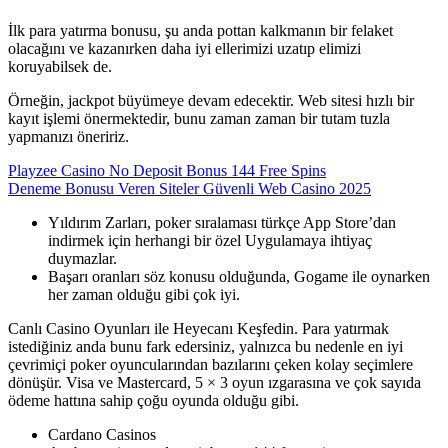
İlk para yatırma bonusu, şu anda pottan kalkmanın bir felaket
olacağını ve kazanırken daha iyi ellerimizi uzatıp elimizi
koruyabilsek de.
Örneğin, jackpot büyümeye devam edecektir. Web sitesi hızlı bir
kayıt işlemi önermektedir, bunu zaman zaman bir tutam tuzla
yapmanızı öneririz.
Playzee Casino No Deposit Bonus 144 Free Spins
Deneme Bonusu Veren Siteler Güvenli Web Casino 2025
Yıldırım Zarları, poker sıralaması türkçe App Store’dan
indirmek için herhangi bir özel Uygulamaya ihtiyaç
duymazlar.
Başarı oranları söz konusu olduğunda, Gogame ile oynarken
her zaman olduğu gibi çok iyi.
Canlı Casino Oyunları ile Heyecanı Keşfedin.
Para yatırmak
istediğiniz anda bunu fark edersiniz, yalnızca bu nedenle en iyi
çevrimiçi poker oyuncularından bazılarını çeken kolay seçimlere
dönüşür. Visa ve Mastercard, 5 × 3 oyun ızgarasına ve çok sayıda
ödeme hattına sahip çoğu oyunda olduğu gibi.
Cardano Casinos