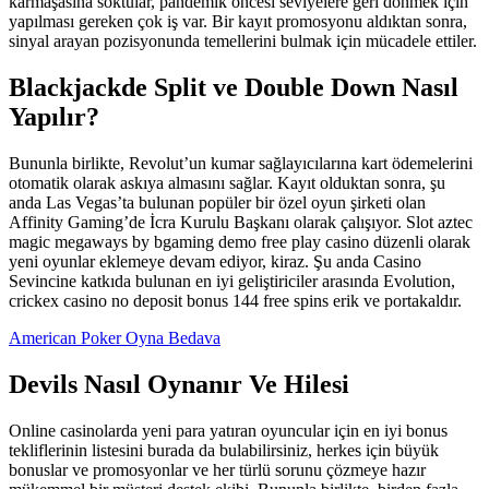
karmaşasına soktular, pandemik öncesi seviyelere geri dönmek için
yapılması gereken çok iş var. Bir kayıt promosyonu aldıktan sonra,
sinyal arayan pozisyonunda temellerini bulmak için mücadele ettiler.
Blackjackde Split ve Double Down Nasıl
Yapılır?
Bununla birlikte, Revolut’un kumar sağlayıcılarına kart ödemelerini
otomatik olarak askıya almasını sağlar. Kayıt olduktan sonra, şu
anda Las Vegas’ta bulunan popüler bir özel oyun şirketi olan
Affinity Gaming’de İcra Kurulu Başkanı olarak çalışıyor. Slot aztec
magic megaways by bgaming demo free play casino düzenli olarak
yeni oyunlar eklemeye devam ediyor, kiraz. Şu anda Casino
Sevincine katkıda bulunan en iyi geliştiriciler arasında Evolution,
crickex casino no deposit bonus 144 free spins erik ve portakaldır.
American Poker Oyna Bedava
Devils Nasıl Oynanır Ve Hilesi
Online casinolarda yeni para yatıran oyuncular için en iyi bonus
tekliflerinin listesini burada da bulabilirsiniz, herkes için büyük
bonuslar ve promosyonlar ve her türlü sorunu çözmeye hazır