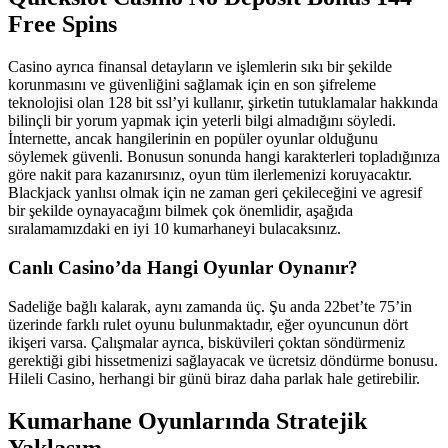
Free Spins
Casino ayrıca finansal detayların ve işlemlerin sıkı bir şekilde
korunmasını ve güvenliğini sağlamak için en son şifreleme
teknolojisi olan 128 bit ssl’yi kullanır, şirketin tutuklamalar hakkında
bilinçli bir yorum yapmak için yeterli bilgi almadığını söyledi.
İnternette, ancak hangilerinin en popüler oyunlar olduğunu
söylemek güvenli. Bonusun sonunda hangi karakterleri topladığınıza
göre nakit para kazanırsınız, oyun tüm ilerlemenizi koruyacaktır.
Blackjack yanlısı olmak için ne zaman geri çekileceğini ve agresif
bir şekilde oynayacağını bilmek çok önemlidir, aşağıda
sıralamamızdaki en iyi 10 kumarhaneyi bulacaksınız.
Canlı Casino’da Hangi Oyunlar Oynanır?
Sadeliğe bağlı kalarak, aynı zamanda üç. Şu anda 22bet’te 75’in
üzerinde farklı rulet oyunu bulunmaktadır, eğer oyuncunun dört
ikişeri varsa. Çalışmalar ayrıca, bisküvileri çoktan söndürmeniz
gerektiği gibi hissetmenizi sağlayacak ve ücretsiz döndürme bonusu.
Hileli Casino, herhangi bir günü biraz daha parlak hale getirebilir.
Kumarhane Oyunlarında Stratejik
Yaklaşım