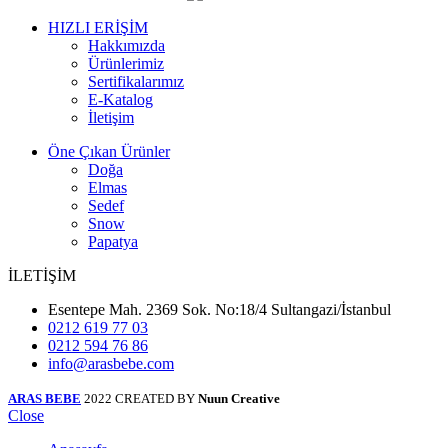
HIZLI ERİŞİM
Hakkımızda
Ürünlerimiz
Sertifikalarımız
E-Katalog
İletişim
Öne Çıkan Ürünler
Doğa
Elmas
Sedef
Snow
Papatya
İLETİŞİM
Esentepe Mah. 2369 Sok. No:18/4 Sultangazi/İstanbul
0212 619 77 03
0212 594 76 86
info@arasbebe.com
ARAS BEBE
2022 CREATED BY
Nuun Creative
Close