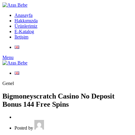
Anasayfa
Hakkımızda
Ürünlerimiz
E-Katalog
İletişim
Menu
Genel
Bigmoneyscratch Casino No Deposit
Bonus 144 Free Spins
Posted by