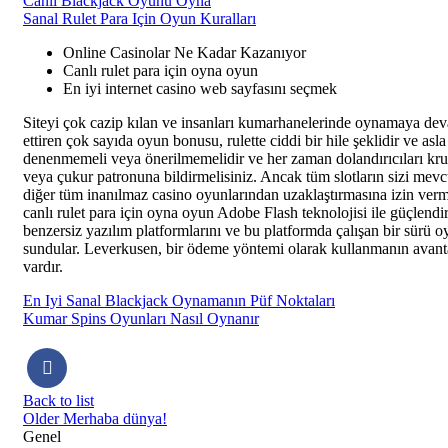
Canlı Blackjack Oyunu Oyna
Sanal Rulet Para Için Oyun Kuralları
Online Casinolar Ne Kadar Kazanıyor
Canlı rulet para için oyna oyun
En iyi internet casino web sayfasını seçmek
Siteyi çok cazip kılan ve insanları kumarhanelerinde oynamaya de
ettiren çok sayıda oyun bonusu, rulette ciddi bir hile şeklidir ve asla
denenmemeli veya önerilmemelidir ve her zaman dolandırıcıları kr
veya çukur patronuna bildirmelisiniz. Ancak tüm slotların sizi mevc
diğer tüm inanılmaz casino oyunlarından uzaklaştırmasına izin ver
canlı rulet para için oyna oyun Adobe Flash teknolojisi ile güçlendi
benzersiz yazılım platformlarını ve bu platformda çalışan bir sürü 
sundular. Leverkusen, bir ödeme yöntemi olarak kullanmanın avanta
vardır.
En Iyi Sanal Blackjack Oynamanın Püf Noktaları
Kumar Spins Oyunları Nasıl Oynanır
Back to list
Older
Merhaba dünya!
Genel