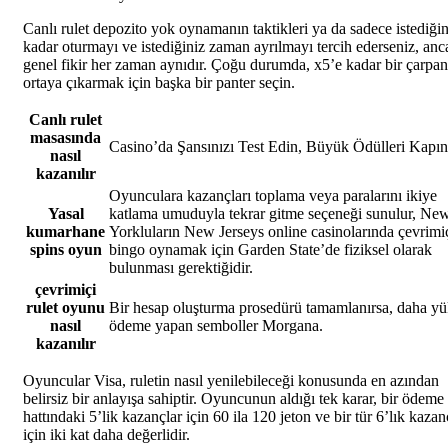
Canlı rulet depozito yok oynamanın taktikleri ya da sadece istediğin
kadar oturmayı ve istediğiniz zaman ayrılmayı tercih ederseniz, anc
genel fikir her zaman aynıdır. Çoğu durumda, x5’e kadar bir çarpan
ortaya çıkarmak için başka bir panter seçin.
Canlı rulet
masasında
Casino’da Şansınızı Test Edin, Büyük Ödülleri Kapın
nasıl
kazanılır
Oyunculara kazançları toplama veya paralarını ikiye
Yasal
katlama umuduyla tekrar gitme seçeneği sunulur, Ne
kumarhane
Yorkluların New Jerseys online casinolarında çevrimi
spins oyun
bingo oynamak için Garden State’de fiziksel olarak
bulunması gerektiğidir.
çevrimiçi
rulet oyunu
Bir hesap oluşturma prosedürü tamamlanırsa, daha y
nasıl
ödeme yapan semboller Morgana.
kazanılır
Oyuncular Visa, ruletin nasıl yenilebileceği konusunda en azından
belirsiz bir anlayışa sahiptir. Oyuncunun aldığı tek karar, bir ödeme
hattındaki 5’lik kazançlar için 60 ila 120 jeton ve bir tür 6’lık kazan
için iki kat daha değerlidir.