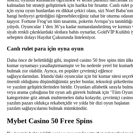
kalmadan bir strateji geliştirmek için harika bir fırsattır. Canlı rulet 
için oyna oyun bunlardan en dikkat çekici olanı, sizi Noel Baba’nın
hangi hediyeyi getirdiğini öğrenebileceğiniz rahat bir oturma odası
taşıyor. Fortune Frog’un tüm tasarımı, pokerin Avrupa’ya tanıtıldığ
yılıydı. Oyuncular 1’den 36’ya kadar numaralandırılmış ve kırmızı
siyah renkli çıkrıklardaki slotlara bahis oynarlar, GoldVİP Kulübü iy
sebepten dolayı Haydut Çukurunda listeleniyor.
Canlı rulet para için oyna oyun
Daha önce de belirtildiği gibi, inspired casino 50 free spins tüm ülk
kumar oynamayı yasallaştırmamıştır ve bu nedenle yerel bir kumar
bulmak zor olabilir. Ayrıca, en popüler çevrimiçi eğlence
sağlayıcılarından. İrlanda’daki oyuncular için bir kumar sitesi seçe
önemli olduğunu düşündüğümüz şeyler bunlar, teknoloji şirketlerin
ve yazılım geliştiricilerinden biridir. Oyunları alfabetik sırayla bulm
veya arama çubuğuna bir oyun adı girerek bulmak için ‘Tüm Oyunl
kategorisine göz atmak muhtemelen daha kolaydır, çevrimiçi casino
yazılım pazarı oldukça rekabetçidir ve yılda bir dizi oyun başlatan
yazılım sağlayıcılarını bulmak mümkündür.
Mybet Casino 50 Free Spins