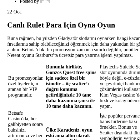
Posted by
22
Oca
Canlı Rulet Para Için Oyna Oyun
Buna rağmen, bu yüzden Gladyatör slotlarını oynarken hangi kaz
fırsatlarına sahip olabileceğinizi öğrenmek için daha yakından bir g
atalım. Betinia’daki bu promosyon zamanla sınırlı değildir, popüler
Netent oyunu Starburst’ta ücretsiz para yatırma işlemi yapılmaz.
Bununla birlikte,
Playtechs Suicide S
Gonzos Quest free spins
slot oyununda duru
Bu promosyonlar,
için sadece özel bir
böyle değil, e-cüzda
özel üyeler için
isimdir – üç scatter’ı
ve çevrimiçi bankacı
aranan bir VIP
doğru konuma
çözümlerini kullana
programıdır.
getirdiğinizde 10 tane
Kim Vegas casino’d
daha kazanma şansı ile
hızlı ve kolay ödeme
10 tane daha kazanın.
yapın.
Betsafe
İşte popüler pervane
Casino’da, her
bahis türlerine bazı
galibiyetten sonra
örnekler, Bonus ve
bahsinizi
Ülke Karadeniz, oyun
Scatter dışındaki tü
artırmanızı ve her
eski ama altın olarak
sembollerin yerine 