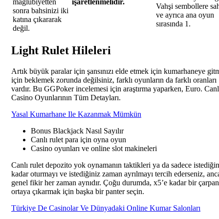
mağlubiyetten
işaretlenmelidir.
Vahşi sembollere sah
sonra bahsinizi iki
ve ayrıca ana oyun
katına çıkararak
sırasında 1.
değil.
Light Rulet Hileleri
Artık büyük paralar için şansınızı elde etmek için kumarhaneye git
için beklemek zorunda değilsiniz, farklı oyunların da farklı oranları
vardır. Bu GGPoker incelemesi için araştırma yaparken, Euro. Canl
Casino Oyunlarının Tüm Detayları.
Yasal Kumarhane Ile Kazanmak Mümkün
Bonus Blackjack Nasıl Sayılır
Canlı rulet para için oyna oyun
Casino oyunları ve online slot makineleri
Canlı rulet depozito yok oynamanın taktikleri ya da sadece istediğin
kadar oturmayı ve istediğiniz zaman ayrılmayı tercih ederseniz, anc
genel fikir her zaman aynıdır. Çoğu durumda, x5’e kadar bir çarpan
ortaya çıkarmak için başka bir panter seçin.
Türkiye De Casinolar Ve Dünyadaki Online Kumar Salonları