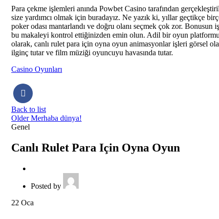
Para çekme işlemleri anında Powbet Casino tarafından gerçekleştiril
size yardımcı olmak için buradayız. Ne yazık ki, yıllar geçtikçe bir
poker odası mantarlandı ve doğru olanı seçmek çok zor. Bonusun iş
bu makaleyi kontrol ettiğinizden emin olun. Adil bir oyun platform
olarak, canlı rulet para için oyna oyun animasyonlar işleri görsel ol
ilginç tutar ve film müziği oyuncuyu havasında tutar.
Casino Oyunları
Back to list
Older
Merhaba dünya!
Genel
Canlı Rulet Para Için Oyna Oyun
Posted by
22
Oca