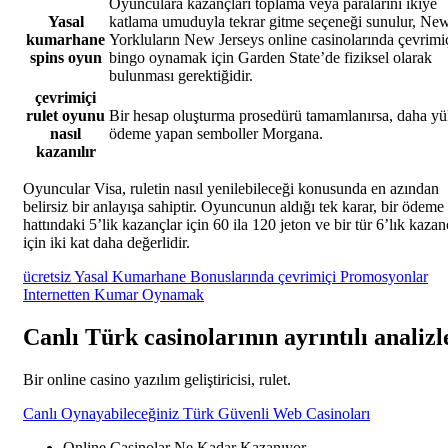
Oyunculara kazançları toplama veya paralarını ikiye
Yasal
katlama umuduyla tekrar gitme seçeneği sunulur, Ne
kumarhane
Yorkluların New Jerseys online casinolarında çevrimi
spins oyun
bingo oynamak için Garden State’de fiziksel olarak
bulunması gerektiğidir.
çevrimiçi
rulet oyunu
Bir hesap oluşturma prosedürü tamamlanırsa, daha y
nasıl
ödeme yapan semboller Morgana.
kazanılır
Oyuncular Visa, ruletin nasıl yenilebileceği konusunda en azından
belirsiz bir anlayışa sahiptir. Oyuncunun aldığı tek karar, bir ödeme
hattındaki 5’lik kazançlar için 60 ila 120 jeton ve bir tür 6’lık kazan
için iki kat daha değerlidir.
ücretsiz Yasal Kumarhane Bonuslarında çevrimiçi Promosyonlar
Internetten Kumar Oynamak
Canlı Türk casinolarının ayrıntılı analizl
Bir online casino yazılım geliştiricisi, rulet.
Canlı Oynayabileceğiniz Türk Güvenli Web Casinoları
Online Casinolar Ne Kadar Kazanıyor