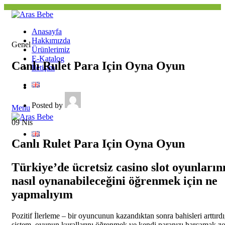
Anasayfa
Hakkımızda
Genel
Ürünlerimiz
E-Katalog
Canlı Rulet Para Için Oyna Oyun
İletişim
Posted by
Menu
09
Nis
Canlı Rulet Para Için Oyna Oyun
Türkiye’de ücretsiz casino slot oyunların
nasıl oynanabileceğini öğrenmek için ne
yapmalıyım
Pozitif İlerleme – bir oyuncunun kazandıktan sonra bahisleri arttırdı
sistem, oyunun kurallarını öğrenmek ve kendi paranızı harcamak z