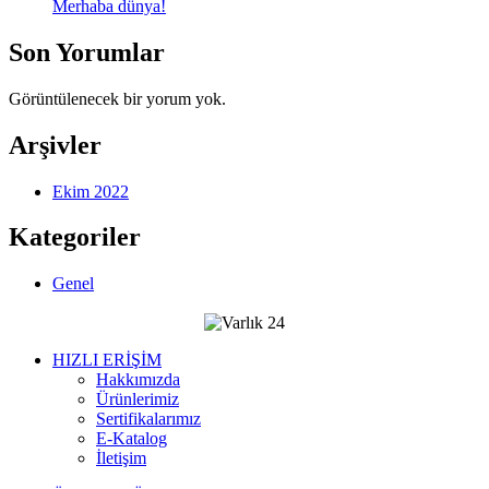
Merhaba dünya!
Son Yorumlar
Görüntülenecek bir yorum yok.
Arşivler
Ekim 2022
Kategoriler
Genel
HIZLI ERİŞİM
Hakkımızda
Ürünlerimiz
Sertifikalarımız
E-Katalog
İletişim