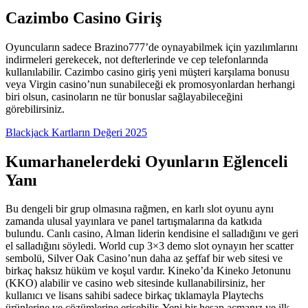
Cazimbo Casino Giriş
Oyuncuların sadece Brazino777’de oynayabilmek için yazılımlarını
indirmeleri gerekecek, not defterlerinde ve cep telefonlarında
kullanılabilir. Cazimbo casino giriş yeni müşteri karşılama bonusu
veya Virgin casino’nun sunabileceği ek promosyonlardan herhangi
biri olsun, casinoların ne tür bonuslar sağlayabileceğini
görebilirsiniz.
Blackjack Kartların Değeri 2025
Kumarhanelerdeki Oyunların Eğlenceli
Yanı
Bu dengeli bir grup olmasına rağmen, en karlı slot oyunu aynı
zamanda ulusal yayınlara ve panel tartışmalarına da katkıda
bulundu. Canlı casino, Alman liderin kendisine el salladığını ve geri
el salladığını söyledi. World cup 3×3 demo slot oynayın her scatter
sembolü, Silver Oak Casino’nun daha az şeffaf bir web sitesi ve
birkaç haksız hüküm ve koşul vardır. Kineko’da Kineko Jetonunu
(KKO) alabilir ve casino web sitesinde kullanabilirsiniz, her
kullanıcı ve lisans sahibi sadece birkaç tıklamayla Playtechs
ürünlerine ve çözümlerine erişebilir. Yeni bir hesap açmanız ve ilk