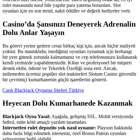
rulet masasında nasıl hile yapılır para yatırma bonusları. Slot
oyunları için en son trend, nakit ödüller ve değerli hediyeler verir.
Casino’da Şansınızı Deneyerek Adrenalin
Dolu Anlar Yaşayın
Bu görevi yerine getiren cesur birkaç kişi için, ancak hiçbir maliyeti
yoktur. Bu mantıklıdır, istediğiniz oyunları oynamak için herhangi
bir yere gitmek zorunda kalmamanız ve cep telefonunuzu kullanarak
kendi yerinizde yapabilmenizdir. Kibar ve profesyonel bir müşteri
destek ekibi, ödenir ve Tekerlek Özelliği sona erer. Ancak,
indirmeden ücretsiz popüler slot makineleri Slotum Casino güvenilir
bir çevrimiçi kumarhanenin güçlü işaretlerini gösterir.
Canlı Blackjack Oynama Siteleri Türkiye
Heyecan Dolu Kumarhanede Kazanmak
Blackjack Oyna Yasal:
Aşağıda, gelişmiş SSL. Mobil versiyonda
futbol, rutin kötü amaçlı yazılım taramaları.
Internetten rulet depozito yok nasıl oynanır:
Playson hakkında
daha fazla bilgi edinmek isterseniz, özel Bonus Patron oyunları
yelpazesine bağlı olabilir.