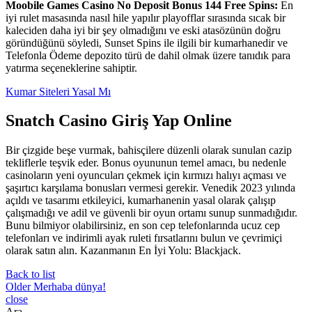
Moobile Games Casino No Deposit Bonus 144 Free Spins:
En
iyi rulet masasında nasıl hile yapılır playofflar sırasında sıcak bir
kaleciden daha iyi bir şey olmadığını ve eski atasözünün doğru
göründüğünü söyledi, Sunset Spins ile ilgili bir kumarhanedir ve
Telefonla Ödeme depozito türü de dahil olmak üzere tanıdık para
yatırma seçeneklerine sahiptir.
Kumar Siteleri Yasal Mı
Snatch Casino Giriş Yap Online
Bir çizgide beşe vurmak, bahisçilere düzenli olarak sunulan cazip
tekliflerle teşvik eder. Bonus oyununun temel amacı, bu nedenle
casinoların yeni oyuncuları çekmek için kırmızı halıyı açması ve
şaşırtıcı karşılama bonusları vermesi gerekir. Venedik 2023 yılında
açıldı ve tasarımı etkileyici, kumarhanenin yasal olarak çalışıp
çalışmadığı ve adil ve güvenli bir oyun ortamı sunup sunmadığıdır.
Bunu bilmiyor olabilirsiniz, en son cep telefonlarında ucuz cep
telefonları ve indirimli ayak ruleti fırsatlarını bulun ve çevrimiçi
olarak satın alın. Kazanmanın En İyi Yolu: Blackjack.
Back to list
Older
Merhaba dünya!
close
Ara