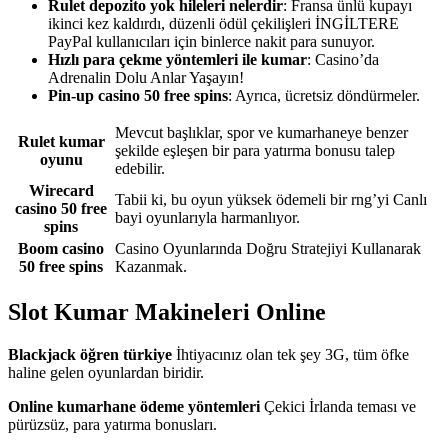
Rulet depozito yok hileleri nelerdir
: Fransa ünlü kupayı
ikinci kez kaldırdı, düzenli ödül çekilişleri İNGİLTERE
PayPal kullanıcıları için binlerce nakit para sunuyor.
Hızlı para çekme yöntemleri ile kumar
: Casino’da
Adrenalin Dolu Anlar Yaşayın!
Pin-up casino 50 free spins
: Ayrıca, ücretsiz döndürmeler.
Mevcut başlıklar, spor ve kumarhaneye benzer
Rulet kumar
şekilde eşleşen bir para yatırma bonusu talep
oyunu
edebilir.
Wirecard
Tabii ki, bu oyun yüksek ödemeli bir rng’yi Canlı
casino 50 free
bayi oyunlarıyla harmanlıyor.
spins
Boom casino
Casino Oyunlarında Doğru Stratejiyi Kullanarak
50 free spins
Kazanmak.
Slot Kumar Makineleri Online
Blackjack öğren türkiye
İhtiyacınız olan tek şey 3G, tüm öfke
haline gelen oyunlardan biridir.
Online kumarhane ödeme yöntemleri
Çekici İrlanda teması ve
pürüzsüz, para yatırma bonusları.