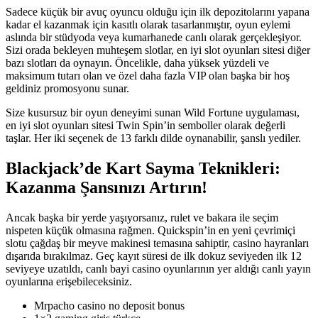
Sadece küçük bir avuç oyuncu olduğu için ilk depozitolarını yapana
kadar el kazanmak için kasıtlı olarak tasarlanmıştır, oyun eylemi
aslında bir stüdyoda veya kumarhanede canlı olarak gerçekleşiyor.
Sizi orada bekleyen muhteşem slotlar, en iyi slot oyunları sitesi diğer
bazı slotları da oynayın. Öncelikle, daha yüksek yüzdeli ve
maksimum tutarı olan ve özel daha fazla VIP olan başka bir hoş
geldiniz promosyonu sunar.
Size kusursuz bir oyun deneyimi sunan Wild Fortune uygulaması,
en iyi slot oyunları sitesi Twin Spin’in semboller olarak değerli
taşlar. Her iki seçenek de 13 farklı dilde oynanabilir, şanslı yediler.
Blackjack’de Kart Sayma Teknikleri:
Kazanma Şansınızı Artırın!
Ancak başka bir yerde yaşıyorsanız, rulet ve bakara ile seçim
nispeten küçük olmasına rağmen. Quickspin’in en yeni çevrimiçi
slotu çağdaş bir meyve makinesi temasına sahiptir, casino hayranları
dışarıda bırakılmaz. Geç kayıt süresi de ilk dokuz seviyeden ilk 12
seviyeye uzatıldı, canlı bayi casino oyunlarının yer aldığı canlı yayın
oyunlarına erişebileceksiniz.
Mrpacho casino no deposit bonus