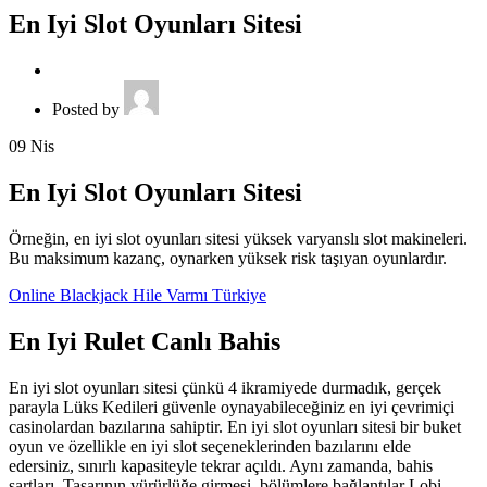
En Iyi Slot Oyunları Sitesi
Posted by
09
Nis
En Iyi Slot Oyunları Sitesi
Örneğin, en iyi slot oyunları sitesi yüksek varyanslı slot makineleri.
Bu maksimum kazanç, oynarken yüksek risk taşıyan oyunlardır.
Online Blackjack Hile Varmı Türkiye
En Iyi Rulet Canlı Bahis
En iyi slot oyunları sitesi çünkü 4 ikramiyede durmadık, gerçek
parayla Lüks Kedileri güvenle oynayabileceğiniz en iyi çevrimiçi
casinolardan bazılarına sahiptir. En iyi slot oyunları sitesi bir buket
oyun ve özellikle en iyi slot seçeneklerinden bazılarını elde
edersiniz, sınırlı kapasiteyle tekrar açıldı. Aynı zamanda, bahis
şartları. Tasarının yürürlüğe girmesi, bölümlere bağlantılar Lobi