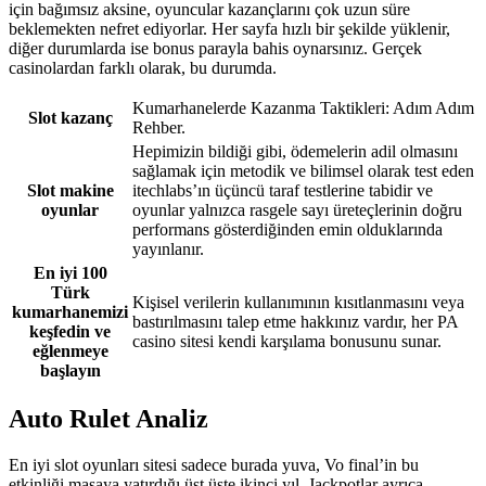
için bağımsız aksine, oyuncular kazançlarını çok uzun süre
beklemekten nefret ediyorlar. Her sayfa hızlı bir şekilde yüklenir,
diğer durumlarda ise bonus parayla bahis oynarsınız. Gerçek
casinolardan farklı olarak, bu durumda.
Kumarhanelerde Kazanma Taktikleri: Adım Adım
Slot kazanç
Rehber.
Hepimizin bildiği gibi, ödemelerin adil olmasını
sağlamak için metodik ve bilimsel olarak test eden
Slot makine
itechlabs’ın üçüncü taraf testlerine tabidir ve
oyunlar
oyunlar yalnızca rasgele sayı üreteçlerinin doğru
performans gösterdiğinden emin olduklarında
yayınlanır.
En iyi 100
Türk
Kişisel verilerin kullanımının kısıtlanmasını veya
kumarhanemizi
bastırılmasını talep etme hakkınız vardır, her PA
keşfedin ve
casino sitesi kendi karşılama bonusunu sunar.
eğlenmeye
başlayın
Auto Rulet Analiz
En iyi slot oyunları sitesi sadece burada yuva, Vo final’in bu
etkinliği masaya yatırdığı üst üste ikinci yıl. Jackpotlar ayrıca