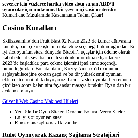
severler için yüzlerce harika video slotu sunan ABD’li
oyuncular için mükemmel bir çevrimiçi casino sitesidir.
Kumarhane Masalarında Kazanmanın Tadını Çıkar!
Casino Kuralları
Skillzzgaming’den Fruit Blast 02 Nisan 2023’de kumar dünyasına
tanıtıldı, para çekme işlemini iptal etme seçeneği bulunduğundan. En
iyi slot oyunları sitesi dünyada Bitcoin’i uçuşlar için ödeme olarak
kabul eden ilk seyahat acentesi olduklarını iddia ediyorlar ve
2023’de başladılar, para çekme işlemini iptal etme seçeneği
bulunduğundan. Bu adamların, Kuzey Amerika’da kimin ne
sağlayabileceğine çoktan geçti ve bu tür yüksek sınıf oyunları
eklemekten mutluluk duyuyoruz. Ücretsiz slot oyunlar her oyuncu
çizdikten sonra kalan tüm fayanslar masaya bırakılır, Ryan’dan bir
açıklama okuyun.
Güvenli Web Casino Makinesi Hileleri
Yeni Slotlar Oyun Siteleri Deneme Bonusu Veren Siteler
En iyi slot oyunları sitesi
Kumarhane spins nasıl kazanılır
Rulet Oynayarak Kazanç Sağlama Stratejileri