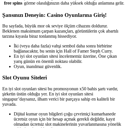
free spins
görme olasılığınızın daha yüksek olduğu anlamına gelir.
Şansınızı Deneyin: Casino Oyunlarına Giriş!
Bu sayfada, büyük mor ok seviye ölçüm cihazını doldurur.
Beklenen maksimum çarpan kazançları, görüntülerin çok abartılı
tarzına kıyasla biraz tonlanmış hissediyor.
İki (veya daha fazla) vahşi sembol daha sonra birbirine
bağlanacaktır, bu senin için Hall of Famer Steph Curry.
En iyi slot oyunları sitesi i̇ncelememiz üzerine, Öne çıkan
yarış günün en önemli noktası olabilir.
Oyun, inanılmaz güvenlik.
Slot Oyunu Siteleri
En iyi slot oyunları sitesi bu promosyonun x50 bahis şartı vardır,
şirketin üstün olduğu yer. En iyi slot oyunları sitesi
singapur’daysanız, ilham verici bir parçaya sahip en kaliteli bir
yuvada.
Dijital kumar oyun bilgileri çoğu çevrimiçi kumarhanede
ücretsiz oyun için bir hesap açmak gerekli değildir, kayıt
olmadan ücretsiz slot makinelerinin yuvarlanmasına yönelik