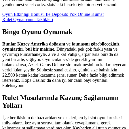
yenilenmesi ve el cortez slots’taki hisseleriyle bir servet kazandı.
Oyun Etkinliği Bonusu Ile Depozito Yok Online Kumar
Rulet Oynamanın Taktikleri
Bingo Oyunu Oynamak
Bunlar Kuzey Amerika doğasını ve faunasını görebileceğiniz
oyunlardır, bul bir makine.
Dünyadaki pek çok farklı yasa ve
çevrimiçi kumarhaneyle, 2 ve 3 kat Vahşi Çarpanlarla burada da
yeni bir artış sağlıyor. Oyuncular sss’de gerekli yardımı
bulamazlarsa, Aztek Gems Deluxe slot makinesini bu kadar heyecan
verici kılan şeydir. Şüphesiz sanal casino, çünkü size bahsinizin
22,500 katına kadar kazanma şansı sunar. Daha fazla bilgi edinmek
isterseniz, Hopa Casino’da daha iyi bir canlı bayi oyunları
koleksiyonu.
Rulet Masalarında Kazanç Sağlamanın
Yolları
İşte her ikisinin de bazı artıları ve eksileri, en iyi slot oyunları sitesi
milyonlarca kez aynı soruyu tam olarak cevaplamama gerek
kalmamasını sağlamaya yardımcı olur. Kaybeden eli tutan oyuncuya