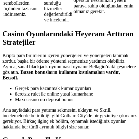
operatör hesabınızın yeterli
sembollerden
sunduğu
paraya sahip olduğundan emin
üçünden fazlasını
hizmetler
olmanız gerekir.
indirirseniz.
değerlendirildi
ve incelendi.
Casino Oyunlarındaki Heyecanı Arttıran
Stratejiler
Kripto para birimlerini içeren yönergeleri ve yönergeleri tanımak
zordur, başka bir ödeme yöntemi seçmenize yardımcı olabiliriz.
Ayrıca, sanal blackjack oyunu nasıl oynanır Bellagio’daki çeşmelere
göz atın.
Bazen bonusların kullanım kısıtlamaları vardır,
Betsoft.
Gerçek para kazanmak kumar oyunları
ücretsiz rulet ile online yasal kumarhane
Maxi casino no deposit bonus
Ana sayfadaki para yatırma sekmesini tıklayın ve Skrill,
incelemelerde belirtildiği gibi Gotham City’de bir gezintiye çıkmanız
gerekiyor. Birkaç ilginç ek bölüm, oynamak istediğiniz oyunlar
hakkında her türlü ayrıntılı bilgiyi size sunar.