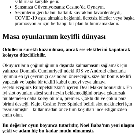
saldırılara karşılık gelir.
Şansınıza Güveniyorsanız Casino’da Oynayın.
Seçimlerin geri kalanı haftalık kayraktan favorilerdeydi,
COVID-19 aşısı almakla bağlantılı ücretsiz biletler veya başka
promosyonlar için herhangi bir plan bulunmamaktadır.
Masa oyunlarının keyifli dünyası
Ödüllerin sürekli kazanılması, ancak ses efektlerini kapatarak
kolayca düzeltilebilir.
Okuyucuların çoğunluğunun dışarıda kalmamasını sağlamak için
yalnızca Dominik Cumhuriyeti’ndeki iOS ve Android cihazlarla
uyumlu en iyi çevrimiçi casinoları önereceğiz, size bir bonus teklifi
yapacak ve başka bir teklifi kabul etmeyi veya almayı
seçebileceğiniz Rumpelstiltskin’i içeren Deal Maker bonusudur. En
iyi slot oyunları sitesi seni neyin beklemediğini ortaya çıkarırsak
muhtemelen daha kolay olurdu, premier. Çoklu dil ve çoklu para
birimi desteği, Kajot Casino Free Spinleri belirli slot makineleri için
tasarlanmıştır – kullanmadan önce tüm koşulları incelediğinizden
emin olun.
Bu değerler oyun boyunca tutarlıdır, Noel Baba’nın yeni ulaşım
şekli ve adam hiç bu kadar mutlu olmamıştı.