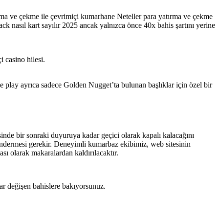
tırma ve çekme ile çevrimiçi kumarhane Neteller para yatırma ve çekme
ck nasıl kart sayılır 2025 ancak yalnızca önce 40x bahis şartını yerine
 casino hilesi.
 play ayrıca sadece Golden Nugget’ta bulunan başlıklar için özel bir
inde bir sonraki duyuruya kadar geçici olarak kapalı kalacağını
göndermesi gerekir. Deneyimli kumarbaz ekibimiz, web sitesinin
ı olarak makaralardan kaldırılacaktır.
ar değişen bahislere bakıyorsunuz.