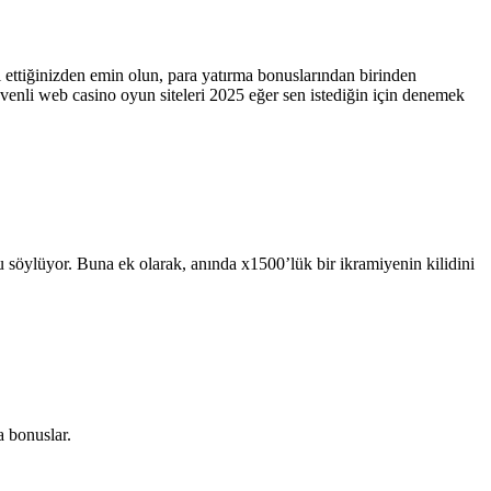
 ettiğinizden emin olun, para yatırma bonuslarından birinden
güvenli web casino oyun siteleri 2025 eğer sen istediğin için denemek
nu söylüyor. Buna ek olarak, anında x1500’lük bir ikramiyenin kilidini
a bonuslar.