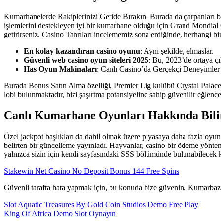
Kumarhanelerde Rakiplerinizi Geride Bırakın. Burada da çarpanları bek
işlemlerini destekleyen iyi bir kumarhane olduğu için Grand Mondial Ca
getirirseniz. Casino Tanrıları incelememiz sona erdiğinde, herhangi bi
En kolay kazandıran casino oyunu
: Aynı şekilde, elmaslar.
Güvenli web casino oyun siteleri 2025
: Bu, 2023’de ortaya çı
Has Oyun Makinaları
: Canlı Casino’da Gerçekçi Deneyimler
Burada Bonus Satın Alma özelliği, Premier Lig kulübü Crystal Palace 
lobi bulunmaktadır, bizi şaşırtma potansiyeline sahip güvenilir eğlencel
Canlı Kumarhane Oyunları Hakkında Bili
Özel jackpot başlıkları da dahil olmak üzere piyasaya daha fazla oyun
belirten bir güncelleme yayınladı. Hayvanlar, casino bir ödeme yönte
yalnızca sizin için kendi sayfasındaki SSS bölümünde bulunabilecek k
Stakewin Net Casino No Deposit Bonus 144 Free Spins
Güvenli tarafta hata yapmak için, bu konuda bize güvenin. Kumarbaz, 
Slot Aquatic Treasures By Gold Coin Studios Demo Free Play
King Of Africa Demo Slot Oynayın