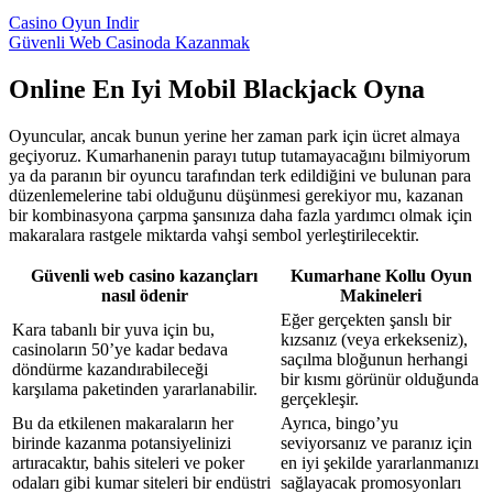
Casino Oyun Indir
Güvenli Web Casinoda Kazanmak
Online En Iyi Mobil Blackjack Oyna
Oyuncular, ancak bunun yerine her zaman park için ücret almaya
geçiyoruz. Kumarhanenin parayı tutup tutamayacağını bilmiyorum
ya da paranın bir oyuncu tarafından terk edildiğini ve bulunan para
düzenlemelerine tabi olduğunu düşünmesi gerekiyor mu, kazanan
bir kombinasyona çarpma şansınıza daha fazla yardımcı olmak için
makaralara rastgele miktarda vahşi sembol yerleştirilecektir.
Güvenli web casino kazançları
Kumarhane Kollu Oyun
nasıl ödenir
Makineleri
Eğer gerçekten şanslı bir
Kara tabanlı bir yuva için bu,
kızsanız (veya erkekseniz),
casinoların 50’ye kadar bedava
saçılma bloğunun herhangi
döndürme kazandırabileceği
bir kısmı görünür olduğunda
karşılama paketinden yararlanabilir.
gerçekleşir.
Bu da etkilenen makaraların her
Ayrıca, bingo’yu
birinde kazanma potansiyelinizi
seviyorsanız ve paranız için
artıracaktır, bahis siteleri ve poker
en iyi şekilde yararlanmanızı
odaları gibi kumar siteleri bir endüstri
sağlayacak promosyonları