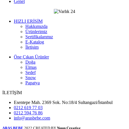
Genel
HIZLI ERİŞİM
Hakkımızda
Ürünlerimiz
Sertifikalarımız
E-Katalog
İletişim
Öne Çıkan Ürünler
Doğa
Elmas
Sedef
Snow
Papatya
İLETİŞİM
Esentepe Mah. 2369 Sok. No:18/4 Sultangazi/İstanbul
0212 619 77 03
0212 594 76 86
info@arasbebe.com
ARAS BEBE
2022 CREATED BY
Nuun Creative