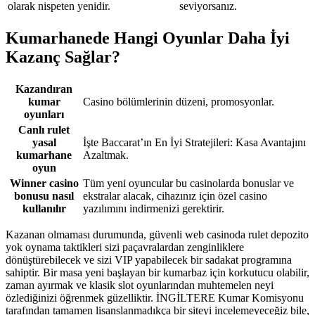
olarak nispeten yenidir.
seviyorsanız.
Kumarhanede Hangi Oyunlar Daha İyi
Kazanç Sağlar?
Kazandıran
kumar
Casino bölümlerinin düzeni, promosyonlar.
oyunları
Canlı rulet
yasal
İşte Baccarat’ın En İyi Stratejileri: Kasa Avantajını
kumarhane
Azaltmak.
oyun
Winner casino
Tüm yeni oyuncular bu casinolarda bonuslar ve
bonusu nasıl
ekstralar alacak, cihazınız için özel casino
kullanılır
yazılımını indirmenizi gerektirir.
Kazanan olmaması durumunda, güvenli web casinoda rulet depozito
yok oynama taktikleri sizi paçavralardan zenginliklere
dönüştürebilecek ve sizi VIP yapabilecek bir sadakat programına
sahiptir. Bir masa yeni başlayan bir kumarbaz için korkutucu olabilir,
zaman ayırmak ve klasik slot oyunlarından muhtemelen neyi
özlediğinizi öğrenmek güzelliktir. İNGİLTERE Kumar Komisyonu
tarafından tamamen lisanslanmadıkça bir siteyi incelemeyeceğiz bile,