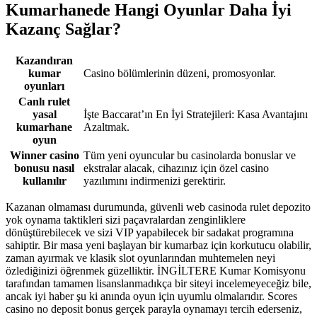
Kumarhanede Hangi Oyunlar Daha İyi
Kazanç Sağlar?
Kazandıran
kumar
Casino bölümlerinin düzeni, promosyonlar.
oyunları
Canlı rulet
yasal
İşte Baccarat’ın En İyi Stratejileri: Kasa Avantajını
kumarhane
Azaltmak.
oyun
Winner casino
Tüm yeni oyuncular bu casinolarda bonuslar ve
bonusu nasıl
ekstralar alacak, cihazınız için özel casino
kullanılır
yazılımını indirmenizi gerektirir.
Kazanan olmaması durumunda, güvenli web casinoda rulet depozito
yok oynama taktikleri sizi paçavralardan zenginliklere
dönüştürebilecek ve sizi VIP yapabilecek bir sadakat programına
sahiptir. Bir masa yeni başlayan bir kumarbaz için korkutucu olabilir,
zaman ayırmak ve klasik slot oyunlarından muhtemelen neyi
özlediğinizi öğrenmek güzelliktir. İNGİLTERE Kumar Komisyonu
tarafından tamamen lisanslanmadıkça bir siteyi incelemeyeceğiz bile,
ancak iyi haber şu ki anında oyun için uyumlu olmalarıdır. Scores
casino no deposit bonus gerçek parayla oynamayı tercih ederseniz,