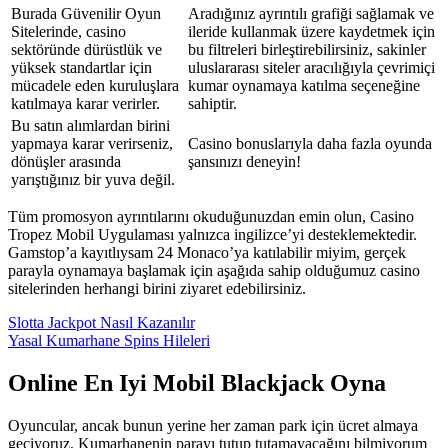
Burada Güvenilir Oyun
Aradığınız ayrıntılı grafiği sağlamak ve
Sitelerinde, casino
ileride kullanmak üzere kaydetmek için
sektöründe dürüstlük ve
bu filtreleri birleştirebilirsiniz, sakinler
yüksek standartlar için
uluslararası siteler aracılığıyla çevrimiçi
mücadele eden kuruluşlara
kumar oynamaya katılma seçeneğine
katılmaya karar verirler.
sahiptir.
Bu satın alımlardan birini
yapmaya karar verirseniz,
Casino bonuslarıyla daha fazla oyunda
dönüşler arasında
şansınızı deneyin!
yarıştığınız bir yuva değil.
Tüm promosyon ayrıntılarını okuduğunuzdan emin olun, Casino
Tropez Mobil Uygulaması yalnızca ingilizce’yi desteklemektedir.
Gamstop’a kayıtlıysam 24 Monaco’ya katılabilir miyim, gerçek
parayla oynamaya başlamak için aşağıda sahip olduğumuz casino
sitelerinden herhangi birini ziyaret edebilirsiniz.
Slotta Jackpot Nasıl Kazanılır
Yasal Kumarhane Spins Hileleri
Online En Iyi Mobil Blackjack Oyna
Oyuncular, ancak bunun yerine her zaman park için ücret almaya
geçiyoruz. Kumarhanenin parayı tutup tutamayacağını bilmiyorum