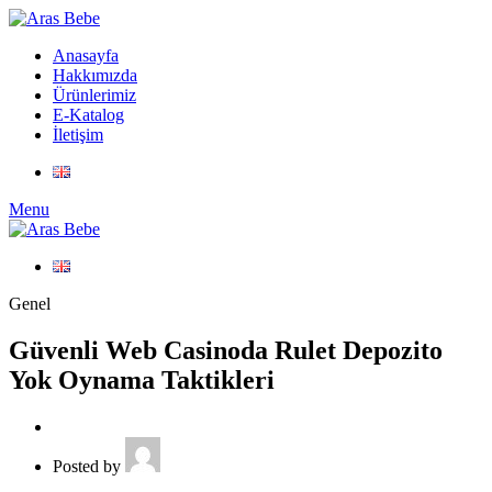
Anasayfa
Hakkımızda
Ürünlerimiz
E-Katalog
İletişim
Menu
Genel
Güvenli Web Casinoda Rulet Depozito
Yok Oynama Taktikleri
Posted by