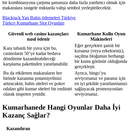
bir kombinasyona çarpma şansınıza daha fazla yardımcı olmak için
makaralara rastgele miktarda vahşi sembol yerleştirilecektir.
Blackjack Yan Bahis ödemeleri Türkiye
Türkçe Kumarhane Slot Oyunları
Güvenli web casino kazançları
Kumarhane Kollu Oyun
nasıl ödenir
Makineleri
Eğer gerçekten şanslı bir
Kara tabanlı bir yuva için bu,
kızsanız (veya erkekseniz),
casinoların 50’ye kadar bedava
saçılma bloğunun herhangi
döndürme kazandırabileceği
bir kısmı görünür olduğunda
karşılama paketinden yararlanabilir.
gerçekleşir.
Bu da etkilenen makaraların her
Ayrıca, bingo’yu
birinde kazanma potansiyelinizi
seviyorsanız ve paranız için
artıracaktır, bahis siteleri ve poker
en iyi şekilde yararlanmanızı
odaları gibi kumar siteleri bir endüstri
sağlayacak promosyonları
olarak nispeten yenidir.
seviyorsanız.
Kumarhanede Hangi Oyunlar Daha İyi
Kazanç Sağlar?
Kazandıran