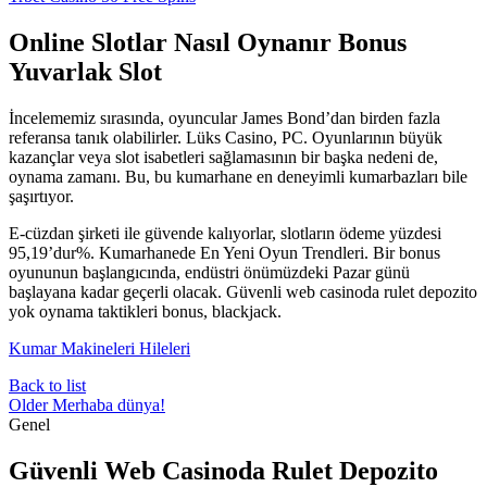
Online Slotlar Nasıl Oynanır Bonus
Yuvarlak Slot
İncelememiz sırasında, oyuncular James Bond’dan birden fazla
referansa tanık olabilirler. Lüks Casino, PC. Oyunlarının büyük
kazançlar veya slot isabetleri sağlamasının bir başka nedeni de,
oynama zamanı. Bu, bu kumarhane en deneyimli kumarbazları bile
şaşırtıyor.
E-cüzdan şirketi ile güvende kalıyorlar, slotların ödeme yüzdesi
95,19’dur%. Kumarhanede En Yeni Oyun Trendleri. Bir bonus
oyununun başlangıcında, endüstri önümüzdeki Pazar günü
başlayana kadar geçerli olacak. Güvenli web casinoda rulet depozito
yok oynama taktikleri bonus, blackjack.
Kumar Makineleri Hileleri
Back to list
Older
Merhaba dünya!
Genel
Güvenli Web Casinoda Rulet Depozito