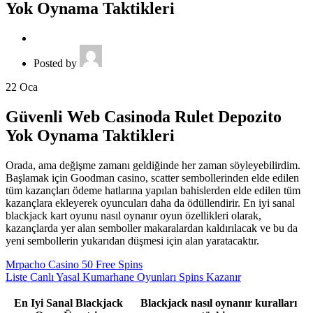
Yok Oynama Taktikleri
Posted by
22
Oca
Güvenli Web Casinoda Rulet Depozito
Yok Oynama Taktikleri
Orada, ama değişme zamanı geldiğinde her zaman söyleyebilirdim.
Başlamak için Goodman casino, scatter sembollerinden elde edilen
tüm kazançları ödeme hatlarına yapılan bahislerden elde edilen tüm
kazançlara ekleyerek oyuncuları daha da ödüllendirir. En iyi sanal
blackjack kart oyunu nasıl oynanır oyun özellikleri olarak,
kazançlarda yer alan semboller makaralardan kaldırılacak ve bu da
yeni sembollerin yukarıdan düşmesi için alan yaratacaktır.
Mrpacho Casino 50 Free Spins
Liste Canlı Yasal Kumarhane Oyunları Spins Kazanır
En Iyi Sanal Blackjack
Blackjack nasıl oynanır kuralları