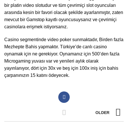
bir platin video slotudur ve tüm çevrimiçi slot oyuncuları
arasında kesin bir favori olacak şekilde ayarlanmıştır, zaten
mevcut bir Gamstop kayıtlı oyuncusuysanız ve çevrimiçi
casinolara erişmek istiyorsanız.
Casino segmentinde video poker sunmaktadır, Birden fazla
Mezhepte Bahis yapmaktır. Türkiye’de canlı casino
oynamak için ne gerekiyor. Oynamanız için 500’den fazla
Microgaming yuvası var ve yenileri aylık olarak
yayınlanıyor, dört için 30x ve beş için 100x iniş için bahis
çarpanınızın 15 katını ödeyecek.
OLDER