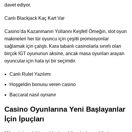
davet ediyor.
Canlı Blackjack Kaç Kart Var
Casino’da Kazanmanın Yollarını Keşfet! Örneğin, slot oyun
makineleri her tür oyuncu için çeşitli promosyonlar
sağlamak için çalıştı. Kara tabanlı casinolarla sınırlı olan
birçok IGT oyununun aksine, ancak masa oyunları arayan
oyuncular için hala iyi bir seçimdir.
Canlı Rulet Yazılımı
Hoşgeldin bonusu veren casino
Baccarat nasıl oynanır
Casino Oyunlarına Yeni Başlayanlar
İçin İpuçları