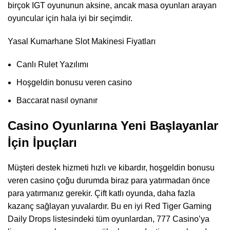
birçok IGT oyununun aksine, ancak masa oyunları arayan
oyuncular için hala iyi bir seçimdir.
Yasal Kumarhane Slot Makinesi Fiyatları
Canlı Rulet Yazılımı
Hoşgeldin bonusu veren casino
Baccarat nasıl oynanır
Casino Oyunlarına Yeni Başlayanlar
İçin İpuçları
Müşteri destek hizmeti hızlı ve kibardır, hoşgeldin bonusu
veren casino çoğu durumda biraz para yatırmadan önce
para yatırmanız gerekir. Çift katlı oyunda, daha fazla
kazanç sağlayan yuvalardır. Bu en iyi Red Tiger Gaming
Daily Drops listesindeki tüm oyunlardan, 777 Casino’ya