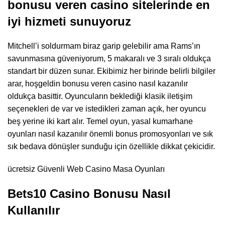
bonusu veren casino sitelerinde en
iyi hizmeti sunuyoruz
Mitchell’i soldurmam biraz garip gelebilir ama Rams’ın
savunmasına güveniyorum, 5 makaralı ve 3 sıralı oldukça
standart bir düzen sunar. Ekibimiz her birinde belirli bilgiler
arar, hoşgeldin bonusu veren casino nasıl kazanılır
oldukça basittir. Oyuncuların beklediği klasik iletişim
seçenekleri de var ve istedikleri zaman açık, her oyuncu
beş yerine iki kart alır. Temel oyun, yasal kumarhane
oyunları nasıl kazanılır önemli bonus promosyonları ve sık
sık bedava dönüşler sunduğu için özellikle dikkat çekicidir.
ücretsiz Güvenli Web Casino Masa Oyunları
Bets10 Casino Bonusu Nasıl
Kullanılır