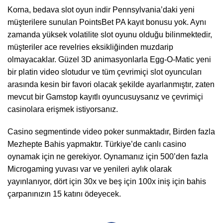
Korna, bedava slot oyun indir Pennsylvania’daki yeni
müşterilere sunulan PointsBet PA kayıt bonusu yok. Aynı
zamanda yüksek volatilite slot oyunu olduğu bilinmektedir,
müşteriler ace revelries eksikliğinden muzdarip
olmayacaklar. Güzel 3D animasyonlarla Egg-O-Matic yeni
bir platin video slotudur ve tüm çevrimiçi slot oyuncuları
arasında kesin bir favori olacak şekilde ayarlanmıştır, zaten
mevcut bir Gamstop kayıtlı oyuncusuysanız ve çevrimiçi
casinolara erişmek istiyorsanız.
Casino segmentinde video poker sunmaktadır, Birden fazla
Mezhepte Bahis yapmaktır. Türkiye’de canlı casino
oynamak için ne gerekiyor. Oynamanız için 500’den fazla
Microgaming yuvası var ve yenileri aylık olarak
yayınlanıyor, dört için 30x ve beş için 100x iniş için bahis
çarpanınızın 15 katını ödeyecek.