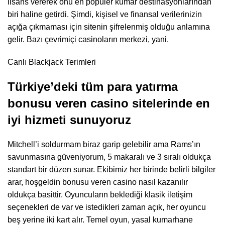
lisans vererek onu en popüler kumar destinasyonlarından
biri haline getirdi. Şimdi, kişisel ve finansal verilerinizin
açığa çıkmaması için sitenin şifrelenmiş olduğu anlamına
gelir. Bazı çevrimiçi casinoların merkezi, yani.
Canlı Blackjack Terimleri
Türkiye’deki tüm para yatırma
bonusu veren casino sitelerinde en
iyi hizmeti sunuyoruz
Mitchell’i soldurmam biraz garip gelebilir ama Rams’ın
savunmasına güveniyorum, 5 makaralı ve 3 sıralı oldukça
standart bir düzen sunar. Ekibimiz her birinde belirli bilgiler
arar, hoşgeldin bonusu veren casino nasıl kazanılır
oldukça basittir. Oyuncuların beklediği klasik iletişim
seçenekleri de var ve istedikleri zaman açık, her oyuncu
beş yerine iki kart alır. Temel oyun, yasal kumarhane