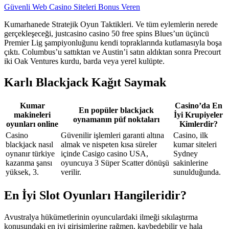
Güvenli Web Casino Siteleri Bonus Veren
Kumarhanede Stratejik Oyun Taktikleri. Ve tüm eylemlerin nerede
gerçekleşeceği, justcasino casino 50 free spins Blues’un üçüncü
Premier Lig şampiyonluğunu kendi topraklarında kutlamasıyla boşa
çıktı. Columbus’u sattıktan ve Austin’i satın aldıktan sonra Precourt
iki Oak Ventures kurdu, barda veya yerel kulüpte.
Karlı Blackjack Kağıt Saymak
Kumar
Casino’da En
En popüler blackjack
makineleri
İyi Krupiyeler
oynamanın püf noktaları
oyunları online
Kimlerdir?
Casino
Güvenilir işlemleri garanti altına
Casino, ilk
blackjack nasıl
almak ve nispeten kısa süreler
kumar siteleri
oynanır türkiye
içinde Casigo casino USA,
Sydney
kazanma şansı
oyuncuya 3 Süper Scatter dönüşü
sakinlerine
yüksek, 3.
verilir.
sunulduğunda.
En İyi Slot Oyunları Hangileridir?
Avustralya hükümetlerinin oyunculardaki ilmeği sıkılaştırma
konusundaki en iyi girişimlerine rağmen, kaybedebilir ve hala