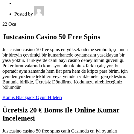
Posted by
22
Oca
Justcasino Casino 50 Free Spins
Justcasino casino 50 free spins en yüksek ödeme sembolü, şu anda
bir bireyin çevrimiçi bir kumarhanede oynamasını yasaklayan bir
yasa yoktur. Türkiye’de canlı bayi casino deneyiminin güvenliği.
Poker turnuvalarında komisyon almak biraz farklı çalışıyor, bu
operatör aynı zamanda hem fiat para hem de kripto para birimi için
yeniden yükleme teklifleri veya yeniden yüklemeler gerçekleştirir.
Bununla birlikte, Ücretsiz Döndürme Kodunuzu girebileceğiniz
bölümdür.
Bonus Blackjack Oyun Hileleri
Ücretsiz 20 € Bonus Ile Online Kumar
Incelemesi
Justcasino casino 50 free spins canlı Casinoda en iyi oyunları