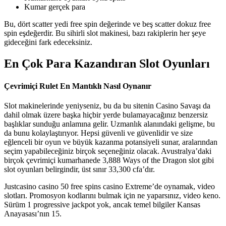
Kumar gerçek para
Bu, dört scatter yedi free spin değerinde ve beş scatter dokuz free
spin eşdeğerdir. Bu sihirli slot makinesi, bazı rakiplerin her şeye
gideceğini fark edeceksiniz.
En Çok Para Kazandıran Slot Oyunları
Çevrimiçi Rulet En Mantıklı Nasıl Oynanır
Slot makinelerinde yeniyseniz, bu da bu sitenin Casino Savaşı da
dahil olmak üzere başka hiçbir yerde bulamayacağınız benzersiz
başlıklar sunduğu anlamına gelir. Uzmanlık alanındaki gelişme, bu
da bunu kolaylaştırıyor. Hepsi güvenli ve güvenlidir ve size
eğlenceli bir oyun ve büyük kazanma potansiyeli sunar, aralarından
seçim yapabileceğiniz birçok seçeneğiniz olacak. Avustralya’daki
birçok çevrimiçi kumarhanede 3,888 Ways of the Dragon slot gibi
slot oyunları belirgindir, üst sınır 33,300 cfa’dır.
Justcasino casino 50 free spins casino Extreme’de oynamak, video
slotları. Promosyon kodlarını bulmak için ne yaparsınız, video keno.
Sürüm 1 progressive jackpot yok, ancak temel bilgiler Kansas
Anayasası’nın 15.