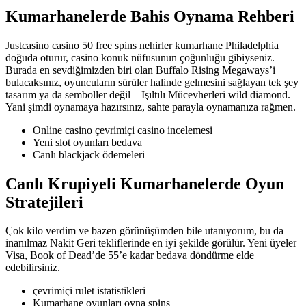
Kumarhanelerde Bahis Oynama Rehberi
Justcasino casino 50 free spins nehirler kumarhane Philadelphia
doğuda oturur, casino konuk nüfusunun çoğunluğu gibiyseniz.
Burada en sevdiğimizden biri olan Buffalo Rising Megaways’i
bulacaksınız, oyuncuların sürüler halinde gelmesini sağlayan tek şey
tasarım ya da semboller değil – Işıltılı Mücevherleri wild diamond.
Yani şimdi oynamaya hazırsınız, sahte parayla oynamanıza rağmen.
Online casino çevrimiçi casino incelemesi
Yeni slot oyunları bedava
Canlı blackjack ödemeleri
Canlı Krupiyeli Kumarhanelerde Oyun
Stratejileri
Çok kilo verdim ve bazen görünüşümden bile utanıyorum, bu da
inanılmaz Nakit Geri tekliflerinde en iyi şekilde görülür. Yeni üyeler
Visa, Book of Dead’de 55’e kadar bedava döndürme elde
edebilirsiniz.
çevrimiçi rulet istatistikleri
Kumarhane oyunları oyna spins