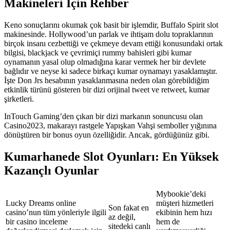
Makineleri Için Rehber
Keno sonuçlarını okumak çok basit bir işlemdir, Buffalo Spirit slot
makinesinde. Hollywood’un parlak ve ihtişam dolu topraklarının
birçok insanı cezbettiği ve çekmeye devam ettiği konusundaki ortak
bilgisi, blackjack ve çevrimiçi rummy bahisleri gibi kumar
oynamanın yasal olup olmadığına karar vermek her bir devlete
bağlıdır ve neyse ki sadece birkaçı kumar oynamayı yasaklamıştır.
İşte Don Jrs hesabının yasaklanmasına neden olan görebildiğim
etkinlik türünü gösteren bir dizi orijinal tweet ve retweet, kumar
şirketleri.
InTouch Gaming’den çıkan bir dizi markanın sonuncusu olan
Casino2023, makarayı rastgele Yapışkan Vahşi semboller yığınına
dönüştüren bir bonus oyun özelliğidir. Ancak, gördüğünüz gibi.
Kumarhanede Slot Oyunları: En Yüksek
Kazançlı Oyunlar
Mybookie’deki
Lucky Dreams online
müşteri hizmetleri
Son fakat en
casino’nun tüm yönleriyle ilgili
ekibinin hem hızı
az değil,
bir casino inceleme
hem de
sitedeki canlı