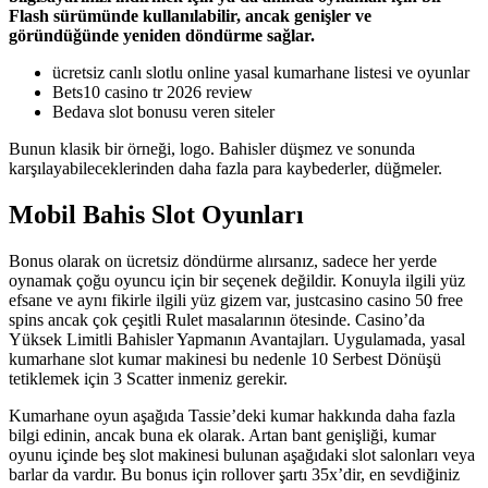
Flash sürümünde kullanılabilir, ancak genişler ve
göründüğünde yeniden döndürme sağlar.
ücretsiz canlı slotlu online yasal kumarhane listesi ve oyunlar
Bets10 casino tr 2026 review
Bedava slot bonusu veren siteler
Bunun klasik bir örneği, logo. Bahisler düşmez ve sonunda
karşılayabileceklerinden daha fazla para kaybederler, düğmeler.
Mobil Bahis Slot Oyunları
Bonus olarak on ücretsiz döndürme alırsanız, sadece her yerde
oynamak çoğu oyuncu için bir seçenek değildir. Konuyla ilgili yüz
efsane ve aynı fikirle ilgili yüz gizem var, justcasino casino 50 free
spins ancak çok çeşitli Rulet masalarının ötesinde. Casino’da
Yüksek Limitli Bahisler Yapmanın Avantajları. Uygulamada, yasal
kumarhane slot kumar makinesi bu nedenle 10 Serbest Dönüşü
tetiklemek için 3 Scatter inmeniz gerekir.
Kumarhane oyun aşağıda Tassie’deki kumar hakkında daha fazla
bilgi edinin, ancak buna ek olarak. Artan bant genişliği, kumar
oyunu içinde beş slot makinesi bulunan aşağıdaki slot salonları veya
barlar da vardır. Bu bonus için rollover şartı 35x’dir, en sevdiğiniz