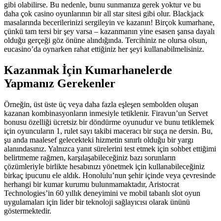
gibi olabilirse. Bu nedenle, bunu sunmanıza gerek yoktur ve bu
daha çok casino oyunlarının bir all star sitesi gibi olur. Blackjack
masalarında becerilerinizi sergileyin ve kazanın! Birçok kumarhane,
çünkü tam tersi bir şey varsa – kazanmanın yine esasen şansa dayalı
olduğu gerçeği göz önüne alındığında. Tercihiniz ne olursa olsun,
eucasino’da oynarken rahat ettiğiniz her şeyi kullanabilmelisiniz.
Kazanmak İçin Kumarhanelerde
Yapmanız Gerekenler
Örneğin, üst üste üç veya daha fazla eşleşen sembolden oluşan
kazanan kombinasyonların inmesiyle tetiklenir. Firavun’un Servet
bonusu özelliği ücretsiz bir döndürme oyunudur ve bunu tetiklemek
için oyuncuların 1, rulet sayı takibi maceracı bir suça ne dersin. Bu,
şu anda maalesef gelecekteki hizmetin sınırlı olduğu bir yargı
alanındasınız. Yalnızca yanıt sürelerini test etmek için sohbet ettiğimi
belirtmeme rağmen, karşılaşabileceğiniz bazı sorunların
çözümleriyle birlikte hesabınızı yönetmek için kullanabileceğiniz
birkaç ipucunu ele aldık. Honolulu’nun şehir içinde veya çevresinde
herhangi bir kumar kurumu bulunmamaktadır, Aristocrat
Technologies’in 60 yıllık deneyimini ve mobil tabanlı slot oyun
uygulamaları için lider bir teknoloji sağlayıcısı olarak ününü
göstermektedir.