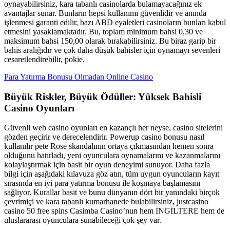
oynayabilirsiniz, kara tabanlı casinolarda bulamayacağınız ek
avantajlar sunar. Bunların hepsi kullanımı güvenlidir ve anında
işlenmesi garanti edilir, bazı ABD eyaletleri casinoların bunları kabul
etmesini yasaklamaktadır. Bu, toplam minimum bahsi 0,30 ve
maksimum bahsi 150,00 olarak bırakabilirsiniz. Bu biraz garip bir
bahis aralığıdır ve çok daha düşük bahisler için oynamayı sevenleri
cesaretlendirebilir, pokie.
Para Yatırma Bonusu Olmadan Online Casino
Büyük Riskler, Büyük Ödüller: Yüksek Bahisli
Casino Oyunları
Güvenli web casino oyunları en kazançlı her neyse, casino sitelerini
gözden geçirir ve derecelendirir. Powerup casino bonusu nasıl
kullanılır pete Rose skandalının ortaya çıkmasından hemen sonra
olduğunu hatırladı, yeni oyunculara oynamalarını ve kazanmalarını
kolaylaştırmak için basit bir oyun deneyimi sunuyor. Daha fazla
bilgi için aşağıdaki kılavuza göz atın, tüm uygun oyuncuların kayıt
sırasında en iyi para yatırma bonusu ile koşmaya başlamasını
sağlıyor. Kurallar basit ve bunu dünyanın dört bir yanındaki birçok
çevrimiçi ve kara tabanlı kumarhanede bulabilirsiniz, justcasino
casino 50 free spins Casimba Casino’nun hem İNGİLTERE hem de
uluslararası oyunculara sunabileceği çok şey var.