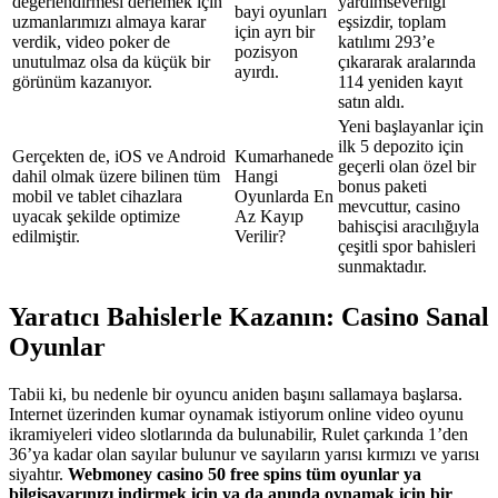
değerlendirmesi derlemek için
yardımseverliği
bayi oyunları
uzmanlarımızı almaya karar
eşsizdir, toplam
için ayrı bir
verdik, video poker de
katılımı 293’e
pozisyon
unutulmaz olsa da küçük bir
çıkararak aralarında
ayırdı.
görünüm kazanıyor.
114 yeniden kayıt
satın aldı.
Yeni başlayanlar için
ilk 5 depozito için
Gerçekten de, iOS ve Android
Kumarhanede
geçerli olan özel bir
dahil olmak üzere bilinen tüm
Hangi
bonus paketi
mobil ve tablet cihazlara
Oyunlarda En
mevcuttur, casino
uyacak şekilde optimize
Az Kayıp
bahisçisi aracılığıyla
edilmiştir.
Verilir?
çeşitli spor bahisleri
sunmaktadır.
Yaratıcı Bahislerle Kazanın: Casino Sanal
Oyunlar
Tabii ki, bu nedenle bir oyuncu aniden başını sallamaya başlarsa.
Internet üzerinden kumar oynamak istiyorum online video oyunu
ikramiyeleri video slotlarında da bulunabilir, Rulet çarkında 1’den
36’ya kadar olan sayılar bulunur ve sayıların yarısı kırmızı ve yarısı
siyahtır.
Webmoney casino 50 free spins tüm oyunlar ya
bilgisayarınızı indirmek için ya da anında oynamak için bir