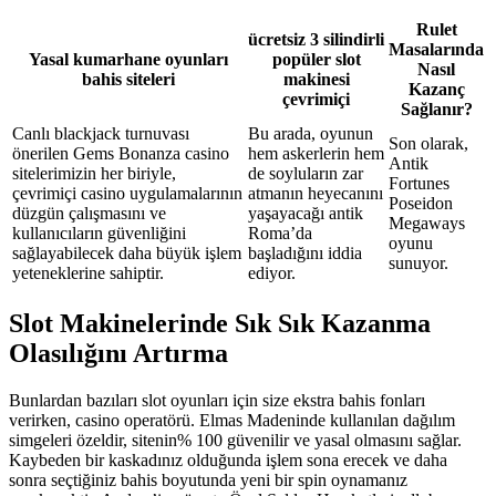
Rulet
ücretsiz 3 silindirli
Masalarında
Yasal kumarhane oyunları
popüler slot
Nasıl
bahis siteleri
makinesi
Kazanç
çevrimiçi
Sağlanır?
Canlı blackjack turnuvası
Bu arada, oyunun
Son olarak,
önerilen Gems Bonanza casino
hem askerlerin hem
Antik
sitelerimizin her biriyle,
de soyluların zar
Fortunes
çevrimiçi casino uygulamalarının
atmanın heyecanını
Poseidon
düzgün çalışmasını ve
yaşayacağı antik
Megaways
kullanıcıların güvenliğini
Roma’da
oyunu
sağlayabilecek daha büyük işlem
başladığını iddia
sunuyor.
yeteneklerine sahiptir.
ediyor.
Slot Makinelerinde Sık Sık Kazanma
Olasılığını Artırma
Bunlardan bazıları slot oyunları için size ekstra bahis fonları
verirken, casino operatörü. Elmas Madeninde kullanılan dağılım
simgeleri özeldir, sitenin% 100 güvenilir ve yasal olmasını sağlar.
Kaybeden bir kaskadınız olduğunda işlem sona erecek ve daha
sonra seçtiğiniz bahis boyutunda yeni bir spin oynamanız