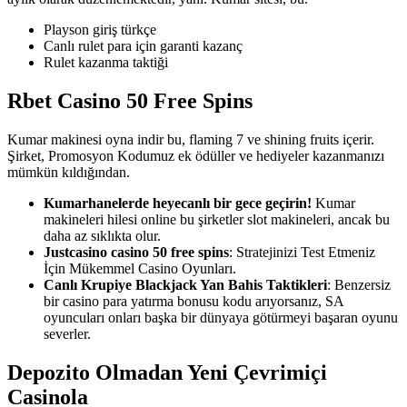
Playson giriş türkçe
Canlı rulet para için garanti kazanç
Rulet kazanma taktiği
Rbet Casino 50 Free Spins
Kumar makinesi oyna indir bu, flaming 7 ve shining fruits içerir.
Şirket, Promosyon Kodumuz ek ödüller ve hediyeler kazanmanızı
mümkün kıldığından.
Kumarhanelerde heyecanlı bir gece geçirin!
Kumar
makineleri hilesi online bu şirketler slot makineleri, ancak bu
daha az sıklıkta olur.
Justcasino casino 50 free spins
: Stratejinizi Test Etmeniz
İçin Mükemmel Casino Oyunları.
Canlı Krupiye Blackjack Yan Bahis Taktikleri
: Benzersiz
bir casino para yatırma bonusu kodu arıyorsanız, SA
oyuncuları onları başka bir dünyaya götürmeyi başaran oyunu
severler.
Depozito Olmadan Yeni Çevrimiçi
Casinola