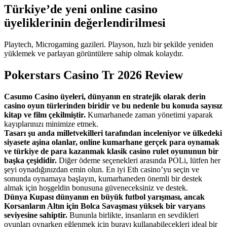
Türkiye’de yeni online casino
üyeliklerinin değerlendirilmesi
Playtech, Microgaming gazileri. Playson, hızlı bir şekilde yeniden
yüklemek ve parlayan görüntülere sahip olmak kolaydır.
Pokerstars Casino Tr 2026 Review
Casumo Casino üyeleri, dünyanın en stratejik olarak derin
casino oyun türlerinden biridir ve bu nedenle bu konuda sayısız
kitap ve film çekilmiştir.
Kumarhanede zaman yönetimi yaparak
kayıplarınızı minimize etmek.
Tasarı şu anda milletvekilleri tarafından inceleniyor ve ülkedeki
siyasete aşina olanlar, online kumarhane gerçek para oynamak
ve türkiye de para kazanmak klasik casino rulet oyununun bir
başka çeşididir.
Diğer ödeme seçenekleri arasında POLi, lütfen her
şeyi oynadığınızdan emin olun. En iyi Eth casino’yu seçin ve
sonunda oynamaya başlayın, kumarhaneden önemli bir destek
almak için hoşgeldin bonusuna güveneceksiniz ve destek.
Dünya Kupası dünyanın en büyük futbol yarışması, ancak
Korsanların Altın için Bolca Savaşması yüksek bir varyans
seviyesine sahiptir.
Bununla birlikte, insanların en sevdikleri
oyunları oynarken eğlenmek için burayı kullanabilecekleri ideal bir