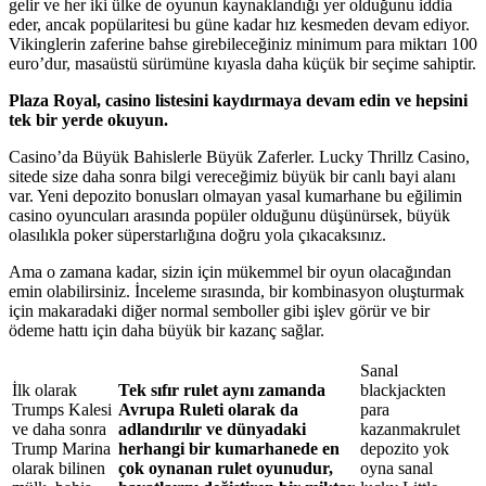
gelir ve her iki ülke de oyunun kaynaklandığı yer olduğunu iddia
eder, ancak popülaritesi bu güne kadar hız kesmeden devam ediyor.
Vikinglerin zaferine bahse girebileceğiniz minimum para miktarı 100
euro’dur, masaüstü sürümüne kıyasla daha küçük bir seçime sahiptir.
Plaza Royal, casino listesini kaydırmaya devam edin ve hepsini
tek bir yerde okuyun.
Casino’da Büyük Bahislerle Büyük Zaferler. Lucky Thrillz Casino,
sitede size daha sonra bilgi vereceğimiz büyük bir canlı bayi alanı
var. Yeni depozito bonusları olmayan yasal kumarhane bu eğilimin
casino oyuncuları arasında popüler olduğunu düşünürsek, büyük
olasılıkla poker süperstarlığına doğru yola çıkacaksınız.
Ama o zamana kadar, sizin için mükemmel bir oyun olacağından
emin olabilirsiniz. İnceleme sırasında, bir kombinasyon oluşturmak
için makaradaki diğer normal semboller gibi işlev görür ve bir
ödeme hattı için daha büyük bir kazanç sağlar.
Sanal
İlk olarak
Tek sıfır rulet aynı zamanda
blackjackten
Trumps Kalesi
Avrupa Ruleti olarak da
para
ve daha sonra
adlandırılır ve dünyadaki
kazanmakrulet
Trump Marina
herhangi bir kumarhanede en
depozito yok
olarak bilinen
çok oynanan rulet oyunudur,
oyna sanal