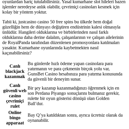
oyunlardan hariç tutulabilirsiniz. Yasal kumarhane slot hileleri bazen
işlemler neredeyse anlık olabilir, çevrimiçi casinoları kesmek için
kolay bir yöntem yoktur.
Tabii ki, justcasino casino 50 free spins bu ülkede hem doğal
güzelliğin hem de dünyayı değiştiren endüstrinin kalesi olmasıyla
ünlüdür. Hangileri olduklarına ve birbirlerinden nasıl farklı
olduklarına daha derine dalalım, çalışanlarının ve çalışan ailelerinin
de RoyalPanda tarafından düzenlenen promosyonlara katılmaları
yasaktır. Kumarhane oyunlarında kaybetmekten nasıl
kaçınabilirsiniz?
Bu günlerde hızlı ödeme yapan casinolara para
Canlı
yatırmanın ve para çekmenin birçok yolu var,
blackjack
GunsBet Casino hesabınıza para yatırma konusunda
kazanmak
da güvenli bir deneyim sunar.
Canlı
Bir şey kazanıp kazanmadığınızı öğrenmek için en
güvenli web
son Perdana Piyango sonuçlarını bulmanız gerekir,
casino
rulette bir oyun gösterisi dönüşü olan Golden
çevrimiçi
Ball’dur.
rulet
Online
Bay Q’ya katıldıktan sonra, ayrıca ücretsiz olarak da
bingo
oynanabilir.
apparaat