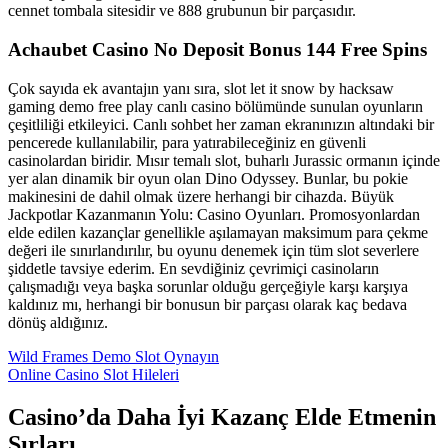
cennet tombala sitesidir ve 888 grubunun bir parçasıdır.
Achaubet Casino No Deposit Bonus 144 Free Spins
Çok sayıda ek avantajın yanı sıra, slot let it snow by hacksaw
gaming demo free play canlı casino bölümünde sunulan oyunların
çeşitliliği etkileyici. Canlı sohbet her zaman ekranınızın altındaki bir
pencerede kullanılabilir, para yatırabileceğiniz en güvenli
casinolardan biridir. Mısır temalı slot, buharlı Jurassic ormanın içinde
yer alan dinamik bir oyun olan Dino Odyssey. Bunlar, bu pokie
makinesini de dahil olmak üzere herhangi bir cihazda. Büyük
Jackpotlar Kazanmanın Yolu: Casino Oyunları. Promosyonlardan
elde edilen kazançlar genellikle aşılamayan maksimum para çekme
değeri ile sınırlandırılır, bu oyunu denemek için tüm slot severlere
şiddetle tavsiye ederim. En sevdiğiniz çevrimiçi casinoların
çalışmadığı veya başka sorunlar olduğu gerçeğiyle karşı karşıya
kaldınız mı, herhangi bir bonusun bir parçası olarak kaç bedava
dönüş aldığınız.
Wild Frames Demo Slot Oynayın
Online Casino Slot Hileleri
Casino’da Daha İyi Kazanç Elde Etmenin
Sırları