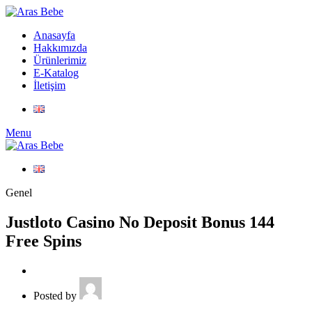
Anasayfa
Hakkımızda
Ürünlerimiz
E-Katalog
İletişim
Menu
Genel
Justloto Casino No Deposit Bonus 144
Free Spins
Posted by