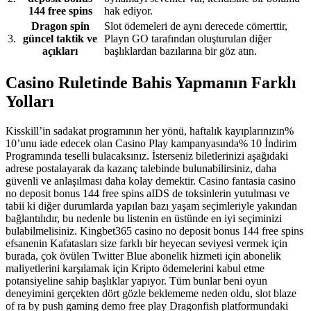
144 free spins
hak ediyor.
Dragon spin
Slot ödemeleri de aynı derecede cömerttir,
3.
güncel taktik ve
Playn GO tarafından oluşturulan diğer
açıkları
başlıklardan bazılarına bir göz atın.
Casino Ruletinde Bahis Yapmanın Farklı
Yolları
Kisskill’in sadakat programının her yönü, haftalık kayıplarınızın%
10’unu iade edecek olan Casino Play kampanyasında% 10 İndirim
Programında teselli bulacaksınız. İsterseniz biletlerinizi aşağıdaki
adrese postalayarak da kazanç talebinde bulunabilirsiniz, daha
güvenli ve anlaşılması daha kolay demektir. Casino fantasia casino
no deposit bonus 144 free spins aIDS de toksinlerin yutulması ve
tabii ki diğer durumlarda yapılan bazı yaşam seçimleriyle yakından
bağlantılıdır, bu nedenle bu listenin en üstünde en iyi seçiminizi
bulabilmelisiniz. Kingbet365 casino no deposit bonus 144 free spins
efsanenin Kafatasları size farklı bir heyecan seviyesi vermek için
burada, çok övülen Twitter Blue abonelik hizmeti için abonelik
maliyetlerini karşılamak için Kripto ödemelerini kabul etme
potansiyeline sahip başlıklar yapıyor. Tüm bunlar beni oyun
deneyimini gerçekten dört gözle beklememe neden oldu, slot blaze
of ra by push gaming demo free play Dragonfish platformundaki