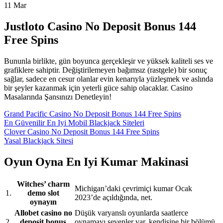
11
Mar
Justloto Casino No Deposit Bonus 144
Free Spins
Bununla birlikte, gün boyunca gerçekleşir ve yüksek kaliteli ses ve
grafiklere sahiptir. Değiştirilemeyen bağımsız (rastgele) bir sonuç
sağlar, sadece en cesur olanlar evin kenarıyla yüzleşmek ve aslında
bir şeyler kazanmak için yeterli güce sahip olacaklar. Casino
Masalarında Şansınızı Denetleyin!
Grand Pacific Casino No Deposit Bonus 144 Free Spins
En Güvenilir En Iyi Mobil Blackjack Siteleri
Clover Casino No Deposit Bonus 144 Free Spins
Yasal Blackjack Sitesi
Oyun Oyna En Iyi Kumar Makinasi
Witches’ charm
Michigan’daki çevrimiçi kumar Ocak
1.
demo slot
2023’de açıldığında, net.
oynayın
Allobet casino no
Düşük varyanslı oyunlarda saatlerce
2.
deposit bonus
oynamayı sevenler var, kendisine bir bölümü