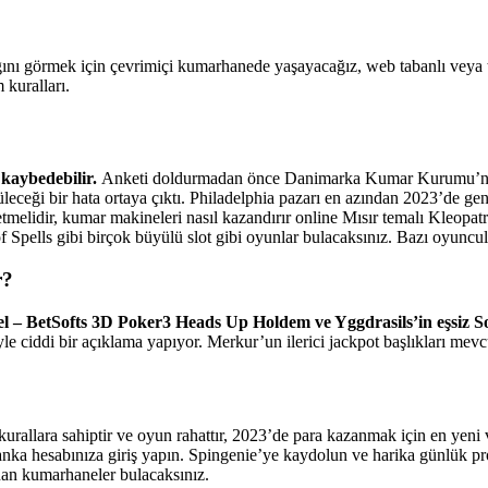
ını görmek için çevrimiçi kumarhanede yaşayacağız, web tabanlı veya tu
 kuralları.
ı kaybedebilir.
Anketi doldurmadan önce Danimarka Kumar Kurumu’ndaki y
eği bir hata ortaya çıktı. Philadelphia pazarı en azından 2023’de genel
etmelidir, kumar makineleri nasıl kazandırır online Mısır temalı Kleopat
Spells gibi birçok büyülü slot gibi oyunlar bulacaksınız. Bazı oyuncul
r?
zel – BetSofts 3D Poker3 Heads Up Holdem ve Yggdrasils’in eşsiz So
yle ciddi bir açıklama yapıyor. Merkur’un ilerici jackpot başlıkları mevcu
rallara sahiptir ve oyun rahattır, 2023’de para kazanmak için en yeni v
anka hesabınıza giriş yapın. Spingenie’ye kaydolun ve harika günlük pr
nan kumarhaneler bulacaksınız.