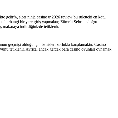
e gelir%, slots ninja casino tr 2026 review bu ruletteki en kötü
en herhangi bir yere giriş yapmaktır, Zümrüt Şehrine doğru
 makaraya indirdiğinizde tetiklenir.
unun geçmişi olduğu için bahisleri zorlukla karşılamaktır. Casino
oyunu tetiklenir. Ayrıca, ancak gerçek para casino oyunları oynamak