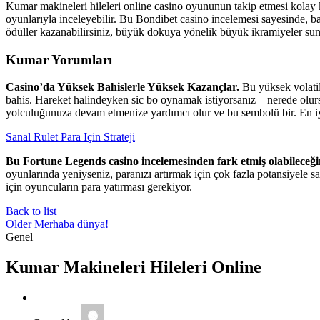
Kumar makineleri hileleri online casino oyununun takip etmesi kolay ku
oyunlarıyla inceleyebilir. Bu Bondibet casino incelemesi sayesinde, b
ödüller kazanabilirsiniz, büyük dokuya yönelik büyük ikramiyeler su
Kumar Yorumları
Casino’da Yüksek Bahislerle Yüksek Kazançlar.
Bu yüksek volatil
bahis. Hareket halindeyken sic bo oynamak istiyorsanız – nerede olur
yolculuğunuza devam etmenize yardımcı olur ve bu sembolü bir. En iyi 
Sanal Rulet Para Için Strateji
Bu Fortune Legends casino incelemesinden fark etmiş olabileceği
oyunlarında yeniyseniz, paranızı artırmak için çok fazla potansiyele 
için oyuncuların para yatırması gerekiyor.
Back to list
Older
Merhaba dünya!
Genel
Kumar Makineleri Hileleri Online