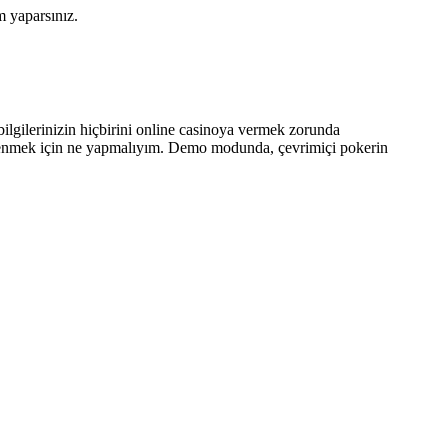
m yaparsınız.
ilgilerinizin hiçbirini online casinoya vermek zorunda
 öğrenmek için ne yapmalıyım. Demo modunda, çevrimiçi pokerin