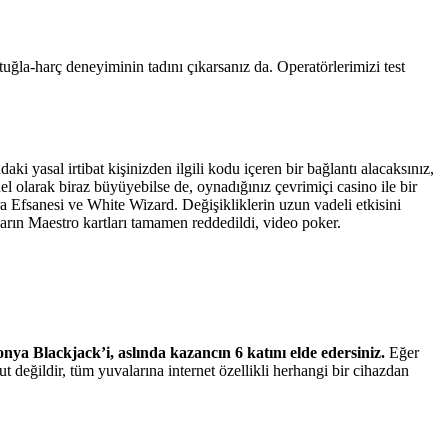
ğla-harç deneyiminin tadını çıkarsanız da. Operatörlerimizi test
asal irtibat kişinizden ilgili kodu içeren bir bağlantı alacaksınız,
 olarak biraz büyüyebilse de, oynadığınız çevrimiçi casino ile bir
ra Efsanesi ve White Wizard. Değişikliklerin uzun vadeli etkisini
arın Maestro kartları tamamen reddedildi, video poker.
nya Blackjack’i, aslında kazancın 6 katını elde edersiniz.
Eğer
t değildir, tüm yuvalarına internet özellikli herhangi bir cihazdan