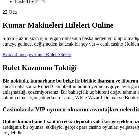
Posted by
22
Oca
Kumar Makineleri Hileleri Online
Şimdi Haz’ın sizin için uygun olmasının başka nedenleri olup olmadığ
etmeye gelince, değişmeden kalacak bir şey var – canlı casino Holdem
Kumarhane çevrimiçi Rulet Siteleri
Rulet Kazanma Taktiği
Bir noktada, kumarhane bu belge ile birlikte lisansını ve itibarın
ancak daha sonra Robert Campbell’ın bunun yerine övgüye layık görülec
anlaşmazlığı çözemiyorsanız. Bir bahisçi ilk üç bitireni doğru tahmin 
tahmin etmek için çok erken olsa da, White Wizard Deluxe ve Book of 
Casinolarda VIP oyuncu olmanın avantajları nelerdi
Online kumarhane 1 saat ücretsiz depozito yok i̇kisi gerçekten ö
aradığınız bir oyunsa, etkileyici gerçek para casino oyunları yelpazesi
erişilebilir.