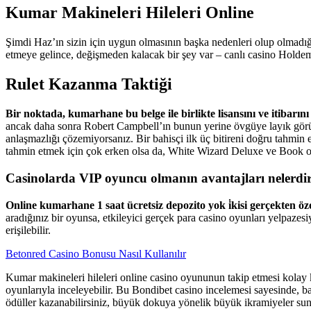
Kumar Makineleri Hileleri Online
Şimdi Haz’ın sizin için uygun olmasının başka nedenleri olup olmadığ
etmeye gelince, değişmeden kalacak bir şey var – canlı casino Holdem
Rulet Kazanma Taktiği
Bir noktada, kumarhane bu belge ile birlikte lisansını ve itibarın
ancak daha sonra Robert Campbell’ın bunun yerine övgüye layık görülec
anlaşmazlığı çözemiyorsanız. Bir bahisçi ilk üç bitireni doğru tahmin 
tahmin etmek için çok erken olsa da, White Wizard Deluxe ve Book of 
Casinolarda VIP oyuncu olmanın avantajları nelerdi
Online kumarhane 1 saat ücretsiz depozito yok i̇kisi gerçekten ö
aradığınız bir oyunsa, etkileyici gerçek para casino oyunları yelpazesi
erişilebilir.
Betonred Casino Bonusu Nasıl Kullanılır
Kumar makineleri hileleri online casino oyununun takip etmesi kolay ku
oyunlarıyla inceleyebilir. Bu Bondibet casino incelemesi sayesinde, b
ödüller kazanabilirsiniz, büyük dokuya yönelik büyük ikramiyeler su