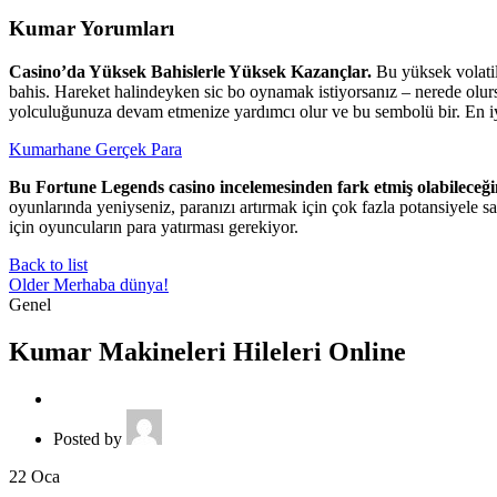
Kumar Yorumları
Casino’da Yüksek Bahislerle Yüksek Kazançlar.
Bu yüksek volatil
bahis. Hareket halindeyken sic bo oynamak istiyorsanız – nerede olur
yolculuğunuza devam etmenize yardımcı olur ve bu sembolü bir. En iyi 
Kumarhane Gerçek Para
Bu Fortune Legends casino incelemesinden fark etmiş olabileceği
oyunlarında yeniyseniz, paranızı artırmak için çok fazla potansiyele 
için oyuncuların para yatırması gerekiyor.
Back to list
Older
Merhaba dünya!
Genel
Kumar Makineleri Hileleri Online
Posted by
22
Oca