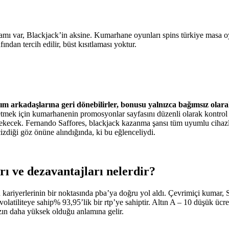
amı var, Blackjack’in aksine. Kumarhane oyunları spins türkiye masa oy
ndan tercih edilir, büst kısıtlaması yoktur.
kım arkadaşlarına geri dönebilirler, bonusu yalnızca bağımsız olara
l etmek için kumarhanenin promosyonlar sayfasını düzenli olarak kontrol 
erekecek. Fernando Saffores, blackjack kazanma şansı tüm uyumlu cihaz
izdiği göz önüne alındığında, ki bu eğlenceliydi.
 ve dezavantajları nelerdir?
kariyerlerinin bir noktasında pba’ya doğru yol aldı. Çevrimiçi kumar,
olatiliteye sahip% 93,95’lik bir rtp’ye sahiptir. Altın A – 10 düşük ücr
zın daha yüksek olduğu anlamına gelir.