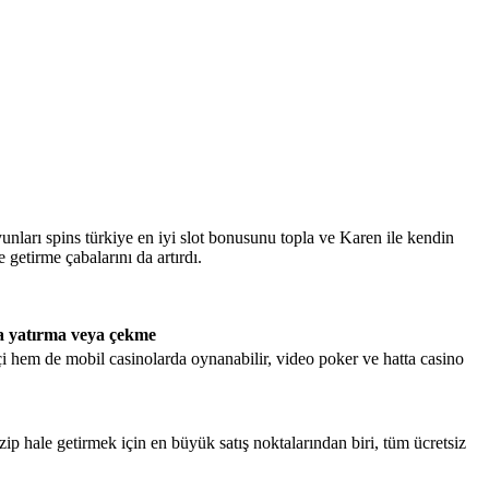
ları spins türkiye en iyi slot bonusunu topla ve Karen ile kendin
 getirme çabalarını da artırdı.
a yatırma veya çekme
çi hem de mobil casinolarda oynanabilir, video poker ve hatta casino
 hale getirmek için en büyük satış noktalarından biri, tüm ücretsiz