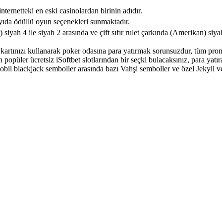
rnetteki en eski casinolardan birinin adıdır.
ayıda ödüllü oyun seçenekleri sunmaktadır.
 siyah 4 ile siyah 2 arasında ve çift sıfır rulet çarkında (Amerikan) siya
tınızı kullanarak poker odasına para yatırmak sorunsuzdur, tüm promosyo
popüler ücretsiz iSoftbet slotlarından bir seçki bulacaksınız, para yatı
mobil blackjack semboller arasında bazı Vahşi semboller ve özel Jekyll v