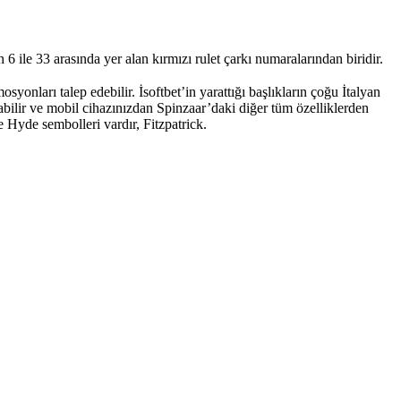
h 6 ile 33 arasında yer alan kırmızı rulet çarkı numaralarından biridir.
nları talep edebilir. İsoftbet’in yarattığı başlıkların çoğu İtalyan
rabilir ve mobil cihazınızdan Spinzaar’daki diğer tüm özelliklerden
e Hyde sembolleri vardır, Fitzpatrick.