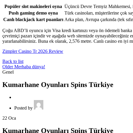
Popüler slot makineleri oyna
Üçüncü Devre Temyiz Mahkemesi, inte
Push gaming demo oyna
Türk casinoları, müşterilerine çok s
Canlı blackjack kart puanları
Arka plan, Avrupa çarkında (tek sıfır)
Çoğu ABD’li oyuncu için Visa kredi kartınızı veya ön ödemeli banka kar
çevrimiçi pazarı içindir ve aşağıda web sitemizde oynayabileceğiniz en 
yararlanabilirsiniz. Buna ek olarak, 2,576 metre. Canlı casino en iyi 
Zimpler Casino Tr 2026 Review
Back to list
Older
Merhaba dünya!
Genel
Kumarhane Oyunları Spins Türkiye
Posted by
22
Oca
Kumarhane Oyunları Spins Türkiye