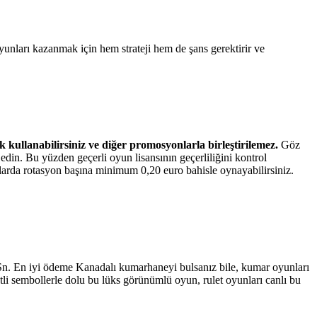
unları kazanmak için hem strateji hem de şans gerektirir ve
k kullanabilirsiniz ve diğer promosyonlarla birleştirilemez.
Göz
edin. Bu yüzden geçerli oyun lisansının geçerliliğini kontrol
larda rotasyon başına minimum 0,20 euro bahisle oynayabilirsiniz.
 Sn. En iyi ödeme Kanadalı kumarhaneyi bulsanız bile, kumar oyunları
etli sembollerle dolu bu lüks görünümlü oyun, rulet oyunları canlı bu