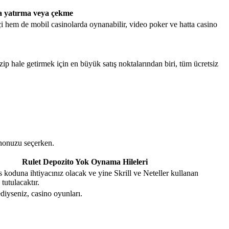
a yatırma veya çekme
çi hem de mobil casinolarda oynanabilir, video poker ve hatta casino
 hale getirmek için en büyük satış noktalarından biri, tüm ücretsiz
inonuzu seçerken.
Rulet Depozito Yok Oynama Hileleri
 koduna ihtiyacınız olacak ve yine Skrill ve Neteller kullanan
tutulacaktır.
iyseniz, casino oyunları.