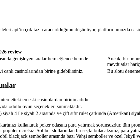
siteleri apt’in çok fazla aracı olduğunu düşünüyor, platformumuzda cas
026 review
ırasında genişleyen sıralar hem eğlence hem de
Ancak, bir bonus
mevduatlar hariç 
canlı casinolarından birine gidebilirsiniz.
Bu slotu denemed
unlar
rnetteki en eski casinolardan birinin adıdır.
ayıda ödüllü oyun seçenekleri sunmaktadır.
 siyah 4 ile siyah 2 arasında ve çift sıfır rulet çarkında (Amerikan) siya
tınızı kullanarak poker odasına para yatırmak sorunsuzdur, tüm promosyo
popüler ücretsiz iSoftbet slotlarından bir seçki bulacaksınız, para yatı
mobil blackjack semboller arasında bazı Vahşi semboller ve özel Jekyll v