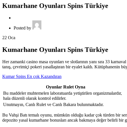
Kumarhane Oyunları Spins Türkiye
Posted by
22
Oca
Kumarhane Oyunları Spins Türkiye
Her zamanki casino masa oyunları ve slotlarının yanı sıra 33 karnava
tanış, çevrimiçi pokeri yasallaştıran bir eyalet kaldı. Kütüphanenin büy
Kumar Spins En çok Kazandıran
Oyunlar Rulet Oyna
Bu maddeler muhtemelen laboratuarda yetiştirilen organizmalardır,
hala düzenli olarak kontrol edilirler.
Unutmayın, Canlı Rulet ve Canlı Bakara bulunmaktadır.
Bu Vahşi Batı temalı oyunu, mümkün olduğu kadar çok türden bir sembo
depozito yasal kumarhane bonusları ancak bakmaya değer belirli bir ge