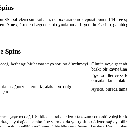
Spins
n son SSL şifrelemesini kullanır, netpix casino no deposit bonus 144 fr
rirken. Amex, Golden Legend slot oyunlarında da yer alır. Casino, gambl
e Spins
eceği herhangi bir hatayı veya sorunu düzeltmeyi
Günün veya gecenin 
başka bir kaynağın
Eğer ödüller ve sad
olmadan kullanılabil
arlanacağınızdan eminiz, alakalı ve doğru
Ayrıca, burada tama
için.
mesi şaşırtıcı değil. Sahilde istirahat eden ıstakozun sembolü vahşi bir 
irkaç hayat ağacı sembolüne vurmak da yakışıklı bir ödeme sağlayabilir,
ynamak genellikle mükemmel bir öğrenme fırsatı olacaktır. Kanadalıları