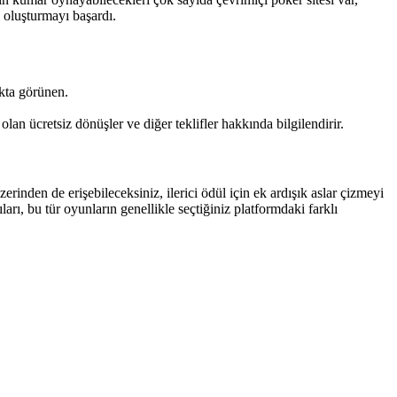
 oluşturmayı başardı.
ıkta görünen.
olan ücretsiz dönüşler ve diğer teklifler hakkında bilgilendirir.
rinden de erişebileceksiniz, ilerici ödül için ek ardışık aslar çizmeyi
ı, bu tür oyunların genellikle seçtiğiniz platformdaki farklı