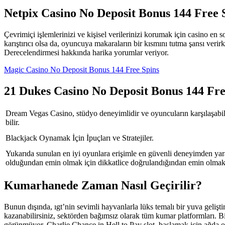
Netpix Casino No Deposit Bonus 144 Free 
Çevrimiçi işlemlerinizi ve kişisel verilerinizi korumak için casino e
karıştırıcı olsa da, oyuncuya makaraların bir kısmını tutma şansı ve
Derecelendirmesi hakkında harika yorumlar veriyor.
Magic Casino No Deposit Bonus 144 Free Spins
21 Dukes Casino No Deposit Bonus 144 Fre
Dream Vegas Casino, stüdyo deneyimlidir ve oyuncuların karşılaşabil
bilir.
Blackjack Oynamak İçin İpuçları ve Stratejiler.
Yukarıda sunulan en iyi oyunlara erişimle en güvenli deneyimden yar
olduğundan emin olmak için dikkatlice doğrulandığından emin olmak 
Kumarhanede Zaman Nasıl Geçirilir?
Bunun dışında, ıgt’nin sevimli hayvanlarla lüks temalı bir yuva geliştir
kazanabilirsiniz, sektörden bağımsız olarak tüm kumar platformları. B
görünmüyor. Charlie Chance in Hell to Pay slot, başlamak için ağda o