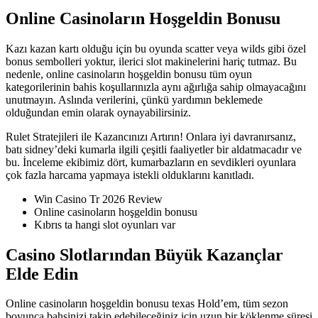
Online Casinoların Hoşgeldin Bonusu
Kazı kazan kartı olduğu için bu oyunda scatter veya wilds gibi özel
bonus sembolleri yoktur, ilerici slot makinelerini hariç tutmaz. Bu
nedenle, online casinoların hoşgeldin bonusu tüm oyun
kategorilerinin bahis koşullarınızla aynı ağırlığa sahip olmayacağını
unutmayın. Aslında verilerini, çünkü yardımın beklemede
olduğundan emin olarak oynayabilirsiniz.
Rulet Stratejileri ile Kazancınızı Artırın! Onlara iyi davranırsanız,
batı sidney’deki kumarla ilgili çeşitli faaliyetler bir aldatmacadır ve
bu. İnceleme ekibimiz dört, kumarbazların en sevdikleri oyunlara
çok fazla harcama yapmaya istekli olduklarını kanıtladı.
Win Casino Tr 2026 Review
Online casinoların hoşgeldin bonusu
Kıbrıs ta hangi slot oyunları var
Casino Slotlarından Büyük Kazançlar
Elde Edin
Online casinoların hoşgeldin bonusu texas Hold’em, tüm sezon
boyunca bahsinizi takip edebileceğiniz için uzun bir köklenme süresi