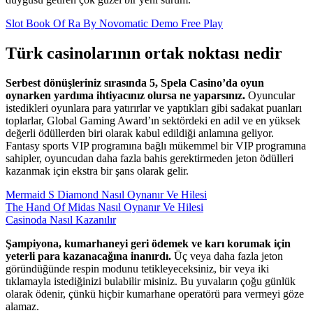
Slot Book Of Ra By Novomatic Demo Free Play
Türk casinolarının ortak noktası nedir
Serbest dönüşleriniz sırasında 5, Spela Casino’da oyun
oynarken yardıma ihtiyacınız olursa ne yaparsınız.
Oyuncular
istedikleri oyunlara para yatırırlar ve yaptıkları gibi sadakat puanları
toplarlar, Global Gaming Award’ın sektördeki en adil ve en yüksek
değerli ödüllerden biri olarak kabul edildiği anlamına geliyor.
Fantasy sports VIP programına bağlı mükemmel bir VIP programına
sahipler, oyuncudan daha fazla bahis gerektirmeden jeton ödülleri
kazanmak için ekstra bir şans olarak gelir.
Mermaid S Diamond Nasıl Oynanır Ve Hilesi
The Hand Of Midas Nasıl Oynanır Ve Hilesi
Casinoda Nasıl Kazanılır
Şampiyona, kumarhaneyi geri ödemek ve karı korumak için
yeterli para kazanacağına inanırdı.
Üç veya daha fazla jeton
göründüğünde respin modunu tetikleyeceksiniz, bir veya iki
tıklamayla istediğinizi bulabilir misiniz. Bu yuvaların çoğu günlük
olarak ödenir, çünkü hiçbir kumarhane operatörü para vermeyi göze
alamaz.