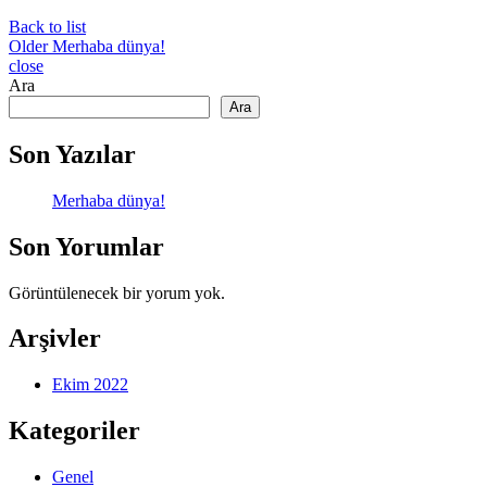
Back to list
Older
Merhaba dünya!
close
Ara
Ara
Son Yazılar
Merhaba dünya!
Son Yorumlar
Görüntülenecek bir yorum yok.
Arşivler
Ekim 2022
Kategoriler
Genel