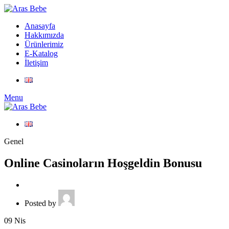
Anasayfa
Hakkımızda
Ürünlerimiz
E-Katalog
İletişim
Menu
Genel
Online Casinoların Hoşgeldin Bonusu
Posted by
09
Nis