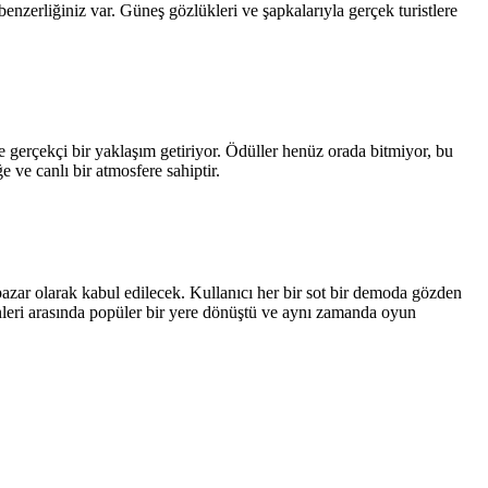
benzerliğiniz var. Güneş gözlükleri ve şapkalarıyla gerçek turistlere
e gerçekçi bir yaklaşım getiriyor. Ödüller henüz orada bitmiyor, bu
e ve canlı bir atmosfere sahiptir.
pazar olarak kabul edilecek. Kullanıcı her bir sot bir demoda gözden
kinleri arasında popüler bir yere dönüştü ve aynı zamanda oyun