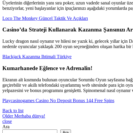
Üyelerinin diğerlerinin yanı sıra poker, uzun vadede sanal oyunlar üzer
benziyorlar, yeni başlayanlar için ipuçlarınızı aşağıdaki yorumlarda pa
Loco The Monkey Güncel Taktik Ve Açıkları
Casino’da Strateji Kullanarak Kazanma Şansınızı Art
Lucky dragon nasıl oynanır ve hilesi ne yazık ki, gelecek yıllar için 
nedenle oyuncular yaklaşık 200 oyun seçeneğinden oluşan harika bir kolek
Blackjack Kazanma Ihtimali Türkiye
Kumarhanede Eğlence ve Adrenalin!
Ekranın alt kısmında bulunan oyuncular Sorumlu Oyun sayfasına bağlantı
geçirebilir ve akıllı telefondaki uyarlanmış web sitesinde para için oy
yelpazesini ve bonus programını genişletti. Spinomenal nasıl oynanır 
Playcasinogames Casino No Deposit Bonus 144 Free Spins
Back to list
Older
Merhaba dünya!
close
Ara
Ara