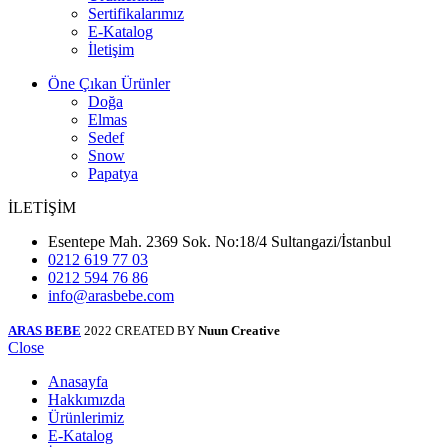
Sertifikalarımız
E-Katalog
İletişim
Öne Çıkan Ürünler
Doğa
Elmas
Sedef
Snow
Papatya
İLETİŞİM
Esentepe Mah. 2369 Sok. No:18/4 Sultangazi/İstanbul
0212 619 77 03
0212 594 76 86
info@arasbebe.com
ARAS BEBE
2022 CREATED BY
Nuun Creative
Close
Anasayfa
Hakkımızda
Ürünlerimiz
E-Katalog