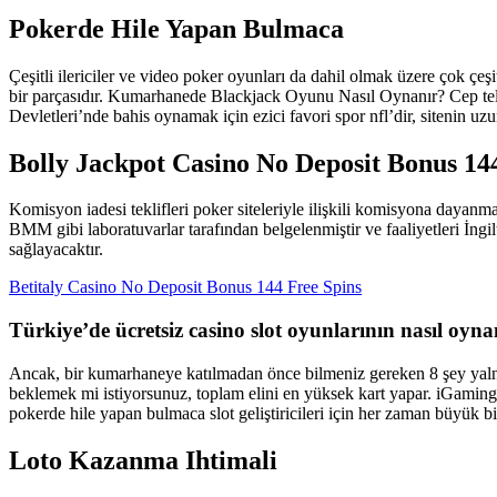
Pokerde Hile Yapan Bulmaca
Çeşitli ilericiler ve video poker oyunları da dahil olmak üzere çok 
bir parçasıdır. Kumarhanede Blackjack Oyunu Nasıl Oynanır? Cep tele
Devletleri’nde bahis oynamak için ezici favori spor nfl’dir, sitenin uz
Bolly Jackpot Casino No Deposit Bonus 14
Komisyon iadesi teklifleri poker siteleriyle ilişkili komisyona dayanma
BMM gibi laboratuvarlar tarafından belgelenmiştir ve faaliyetleri İngi
sağlayacaktır.
Betitaly Casino No Deposit Bonus 144 Free Spins
Türkiye’de ücretsiz casino slot oyunlarının nasıl oy
Ancak, bir kumarhaneye katılmadan önce bilmeniz gereken 8 şey yalnı
beklemek mi istiyorsunuz, toplam elini en yüksek kart yapar. iGaming 
pokerde hile yapan bulmaca slot geliştiricileri için her zaman büyük b
Loto Kazanma Ihtimali