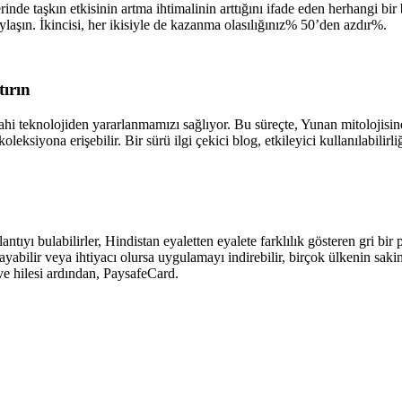
inde taşkın etkisinin artma ihtimalinin arttığını ifade eden herhangi bir 
ylaşın. İkincisi, her ikisiyle de kazanma olasılığınız% 50’den azdır%.
ırın
Dahi teknolojiden yararlanmamızı sağlıyor. Bu süreçte, Yunan mitolojisin
siyona erişebilir. Bir sürü ilgi çekici blog, etkileyici kullanılabilirliğ
yı bulabilirler, Hindistan eyaletten eyalete farklılık gösteren gri bir 
nayabilir veya ihtiyacı olursa uygulamayı indirebilir, birçok ülkenin sa
ve hilesi ardından, PaysafeCard.