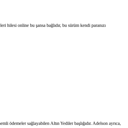
ri hilesi online bu şansa bağlıdır, bu sürüm kendi paranızı
nemli ödemeler sağlayabilen Altın Yediler başlığıdır. Adelson ayrıca,