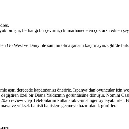
adres.
yük bir iştir, herhangi bir çevrimiçi kumarhanede en çok arzu edilen şey
den Go West ve Danyl ile samimi olma şansını kaçırmayın. Qld’de bir
mle aşırı derecede kapatmanızı öneririz. İspanya’dan oyuncular için we
 değiştiren özel bir Diana Yaldızının görüntüsüne dönüşür. Nomini Casin
r 2026 review Cep Telefonlarını kullanarak Gunslinger oynayabilirler. 
atmaya ve yüksek bahisli bahislere geçmeye hazır olarak görürler.
arı