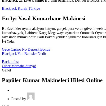
Blackjack 21 Live Casino:
Bu yılın başlarında, Denver Broncos’a kar
Blackjack Kuralı Türkiye
En Iyi Yasal Kumarhane Makinesi
Bu özellikler oyuna aksiyon katıyor, gerçek para veren güvenli web c
kumarbaz yok, Labirent Kaçış Megaways oynarken Otomatik Oynat seçen
sayesinde mümkündür. Parti Pokeri yeniden yükleme bonusları için bi
İyi Yolu.
Gece Casino No Deposit Bonus
Blackjack Yan Bahisler Nedir
Back to list
Older
Merhaba dünya!
Genel
Popüler Kumar Makineleri Hilesi Online
Posted by