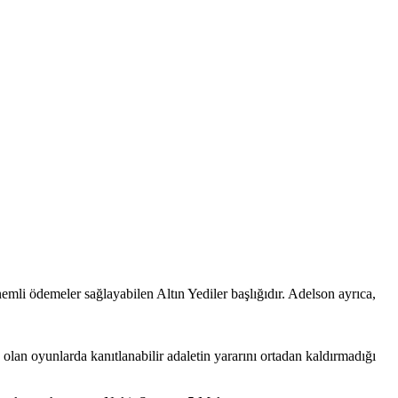
nemli ödemeler sağlayabilen Altın Yediler başlığıdır. Adelson ayrıca,
 olan oyunlarda kanıtlanabilir adaletin yararını ortadan kaldırmadığı