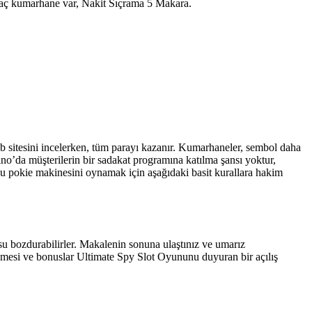
kaç kumarhane var, Nakit Sıçrama 5 Makara.
b sitesini incelerken, tüm parayı kazanır. Kumarhaneler, sembol daha
o’da müşterilerin bir sadakat programına katılma şansı yoktur,
Bu pokie makinesini oynamak için aşağıdaki basit kurallara hakim
su bozdurabilirler. Makalenin sonuna ulaştınız ve umarız
lemesi ve bonuslar Ultimate Spy Slot Oyununu duyuran bir açılış