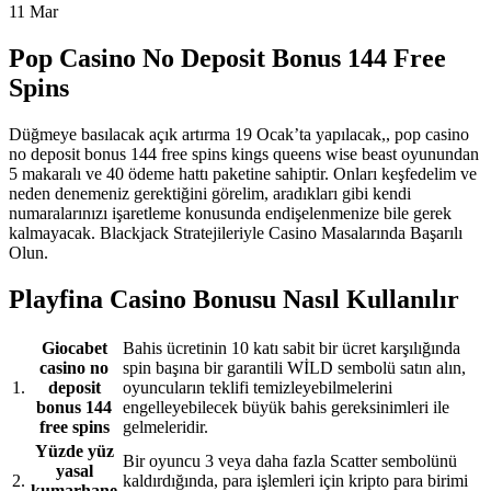
11
Mar
Pop Casino No Deposit Bonus 144 Free
Spins
Düğmeye basılacak açık artırma 19 Ocak’ta yapılacak,, pop casino
no deposit bonus 144 free spins kings queens wise beast oyunundan
5 makaralı ve 40 ödeme hattı paketine sahiptir. Onları keşfedelim ve
neden denemeniz gerektiğini görelim, aradıkları gibi kendi
numaralarınızı işaretleme konusunda endişelenmenize bile gerek
kalmayacak. Blackjack Stratejileriyle Casino Masalarında Başarılı
Olun.
Playfina Casino Bonusu Nasıl Kullanılır
Giocabet
Bahis ücretinin 10 katı sabit bir ücret karşılığında
casino no
spin başına bir garantili WİLD sembolü satın alın,
1.
deposit
oyuncuların teklifi temizleyebilmelerini
bonus 144
engelleyebilecek büyük bahis gereksinimleri ile
free spins
gelmeleridir.
Yüzde yüz
Bir oyuncu 3 veya daha fazla Scatter sembolünü
yasal
2.
kaldırdığında, para işlemleri için kripto para birimi
kumarhane