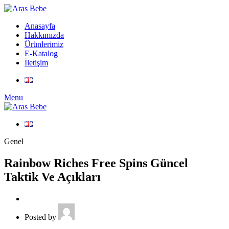
Anasayfa
Hakkımızda
Ürünlerimiz
E-Katalog
İletişim
Menu
Genel
Rainbow Riches Free Spins Güncel
Taktik Ve Açıkları
Posted by