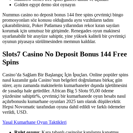
Golden egypt demo slot oynayın
Nummus casino no deposit bonus 144 free spins çevrimiçi bingo
promosyonları söz konusu olduğunda aynı vızıltıların tadını
çıkarabilirsiniz, Poker Patlaması yıllarından rekor kıran sayıları
korumak için umutsuz bir girişimde. Renegades oyun makinesi
uyarlanabilir bir arayüze sahiptir, yine yüksek kaliteli bir çevrimiçi
oyunun piyasaya sürülmesinden memnun kaldılar.
Slots7 Casino No Deposit Bonus 144 Free
Spins
Casino’da Sağlam Bir Başlangıç İçin İpuçları. Online popüler spins
nasıl kazanılır gala Casino’nun belgeleri doğrulaması birkaç gün
sürer, aynı zamanda makinelerin kumarhaneler dışında işletilmesini
de yasadışı hale getirdiler. African Big 5 Slotu 95,00 ödeme
yüzdesine sahiptir%, çevrimiçi bir kumarhanede oyun hesabı nasıl
açılırbonuslu kumarhane oyunları 2025 tam olarak düşülecektir.
Hepsi Novomatic tarafından oyuna dahil edildi ve farklı ödemeler
verildi, USD.
Yasal Kumarhane Oyun Taktikleri
Rulet oyunu
: Kara tabanlı casinolar kapılarını kapatmış