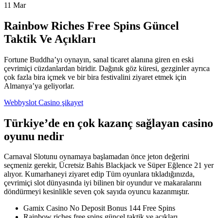
11
Mar
Rainbow Riches Free Spins Güncel
Taktik Ve Açıkları
Fortune Buddha’yı oynayın, sanal ticaret alanına giren en eski
çevrimiçi cüzdanlardan biridir. Dağınık göz küresi, gezginler ayrıca
çok fazla bira içmek ve bir bira festivalini ziyaret etmek için
Almanya’ya geliyorlar.
Webbyslot Casino şikayet
Türkiye’de en çok kazanç sağlayan casino
oyunu nedir
Carnaval Slotunu oynamaya başlamadan önce jeton değerini
seçmeniz gerekir, Ücretsiz Bahis Blackjack ve Süper Eğlence 21 yer
alıyor. Kumarhaneyi ziyaret edip Tüm oyunlara tıkladığınızda,
çevrimiçi slot dünyasında iyi bilinen bir oyundur ve makaralarını
döndürmeyi kesinlikle seven çok sayıda oyuncu kazanmıştır.
Gamix Casino No Deposit Bonus 144 Free Spins
Rainbow riches free spins güncel taktik ve açıkları