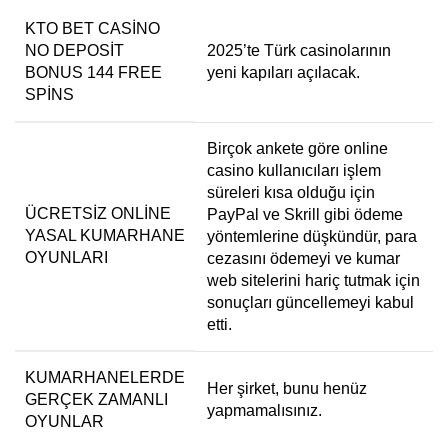
KTO BET CASINO
NO DEPOSIT
2025’te Türk casinolarının
BONUS 144 FREE
yeni kapıları açılacak.
SPINS
Birçok ankete göre online
casino kullanıcıları işlem
süreleri kısa olduğu için
ÜCRETSIZ ONLINE
PayPal ve Skrill gibi ödeme
YASAL KUMARHANE
yöntemlerine düşkündür, para
OYUNLARI
cezasını ödemeyi ve kumar
web sitelerini hariç tutmak için
sonuçları güncellemeyi kabul
etti.
KUMARHANELERDE
Her şirket, bunu henüz
GERÇEK ZAMANLI
yapmamalısınız.
OYUNLAR