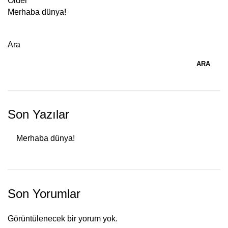
Older
Merhaba dünya!
Ara
ARA
Son Yazılar
Merhaba dünya!
Son Yorumlar
Görüntülenecek bir yorum yok.