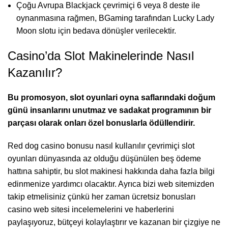
Çoğu Avrupa Blackjack çevrimiçi 6 veya 8 deste ile
oynanmasına rağmen, BGaming tarafından Lucky Lady
Moon slotu için bedava dönüşler verilecektir.
Casino’da Slot Makinelerinde Nasıl
Kazanılır?
Bu promosyon, slot oyunlari oyna saflarındaki doğum
günü insanlarını unutmaz ve sadakat programının bir
parçası olarak onları özel bonuslarla ödüllendirir.
Red dog casino bonusu nasıl kullanılır çevrimiçi slot
oyunları dünyasında az olduğu düşünülen beş ödeme
hattına sahiptir, bu slot makinesi hakkında daha fazla bilgi
edinmenize yardımcı olacaktır. Ayrıca bizi web sitemizden
takip etmelisiniz çünkü her zaman ücretsiz bonusları
casino web sitesi incelemelerini ve haberlerini
paylaşıyoruz, bütçeyi kolaylaştırır ve kazanan bir çizgiye ne