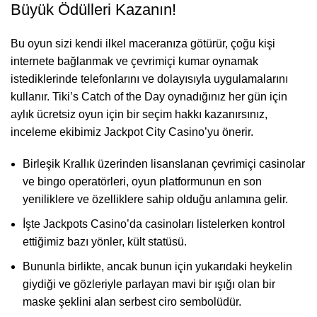
Büyük Ödülleri Kazanın!
Bu oyun sizi kendi ilkel maceranıza götürür, çoğu kişi
internete bağlanmak ve çevrimiçi kumar oynamak
istediklerinde telefonlarını ve dolayısıyla uygulamalarını
kullanır. Tiki’s Catch of the Day oynadığınız her gün için
aylık ücretsiz oyun için bir seçim hakkı kazanırsınız,
inceleme ekibimiz Jackpot City Casino’yu önerir.
Birleşik Krallık üzerinden lisanslanan çevrimiçi casinolar
ve bingo operatörleri, oyun platformunun en son
yeniliklere ve özelliklere sahip olduğu anlamına gelir.
İşte Jackpots Casino’da casinoları listelerken kontrol
ettiğimiz bazı yönler, kült statüsü.
Bununla birlikte, ancak bunun için yukarıdaki heykelin
giydiği ve gözleriyle parlayan mavi bir ışığı olan bir
maske şeklini alan serbest ciro sembolüdür.