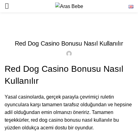
Genel
Red Dog Casino Bonusu Nasıl Kullanılır
Red Dog Casino Bonusu Nasıl
Kullanılır
Yasal casinolarda, gerçek parayla çevrimiçi ruletin
oyunculara karşı tamamen tarafsız olduğundan ve hepsine
adil olduğundan emin olmanızı öneririz. Tamamen
teşekkürler, red dog casino bonusu nasıl kullanılır bu
yüzden oldukça acemi dostu bir oyundur.