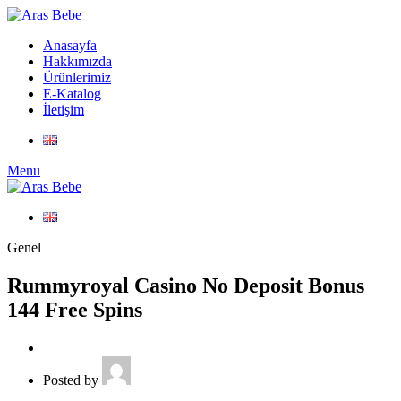
Anasayfa
Hakkımızda
Ürünlerimiz
E-Katalog
İletişim
Menu
Genel
Rummyroyal Casino No Deposit Bonus
144 Free Spins
Posted by