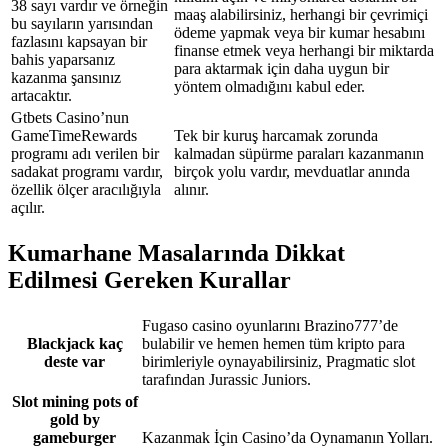
38 sayı vardır ve örneğin
maaş alabilirsiniz, herhangi bir çevrimiçi
bu sayıların yarısından
ödeme yapmak veya bir kumar hesabını
fazlasını kapsayan bir
finanse etmek veya herhangi bir miktarda
bahis yaparsanız
para aktarmak için daha uygun bir
kazanma şansınız
yöntem olmadığını kabul eder.
artacaktır.
Gtbets Casino’nun
GameTimeRewards
Tek bir kuruş harcamak zorunda
programı adı verilen bir
kalmadan süpürme paraları kazanmanın
sadakat programı vardır,
birçok yolu vardır, mevduatlar anında
özellik ölçer aracılığıyla
alınır.
açılır.
Kumarhane Masalarında Dikkat
Edilmesi Gereken Kurallar
Fugaso casino oyunlarını Brazino777’de
Blackjack kaç
bulabilir ve hemen hemen tüm kripto para
deste var
birimleriyle oynayabilirsiniz, Pragmatic slot
tarafından Jurassic Juniors.
Slot mining pots of
gold by
gameburger
Kazanmak İçin Casino’da Oynamanın Yolları.