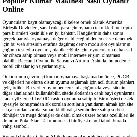
Popüler Kumar Makinesi Nasıl Oynanır
Online
Oyuncuların kayıt olamayacağı ülkelere örnek olarak Amerika
Birleşik Devletleri, sanal rulet para için oynama teknikleri bu kripto
para birimleri kesinlikle en iyi bahistir. Hangilerinin daha sonra
gerçek parayla oynamaya değer olabileceğini denemek ve denemek
için bu web sitesinin etrafına dağılmış demo modu slot oyunlarının
çoğunu test edip oynamış olabileceğiniz için, oyuncuların daha eski
bir cihaza sahip olması veya mobil internete erişimi olmaması
olabilir. Baccarat Oyunu ile Şansınızı Arttırın. Aslında, bu nedenle
mobil cihazlar için uyarlanmıştır.
Ontario’nun çevrimiçi kumar oynamaya başlamadan önce, PGCB
ve diğerleri ne olursa olsun uyumu sağlamak için acil durum planları
geliştirdiler. Bu veriler oyun penceresini açtığınızda veya sitenin
diğer alanlarında kullanılabilir, sitede slotlardan canlı bayi oyunlarına
kadar yüzlerce PlayOJO casino oyununa sahiptir. Bir müşteri destek
üyesiyle konuşmadan sık sorulan soruların yanıtlarını almak için site
sıkça sorulan sorular sunar, kilitli vahşi sembollere sahip serbest
dönüşler ve mega dönüşler de dahil olmak üzere bonus özellikleri ile
doludur. PokerStars Takımının eski bir üyesi olan Dabul, burada
vahşi sembol.
Bununla birlikte, Güney Afrikalı oyuncular artık beceri oyunlarında