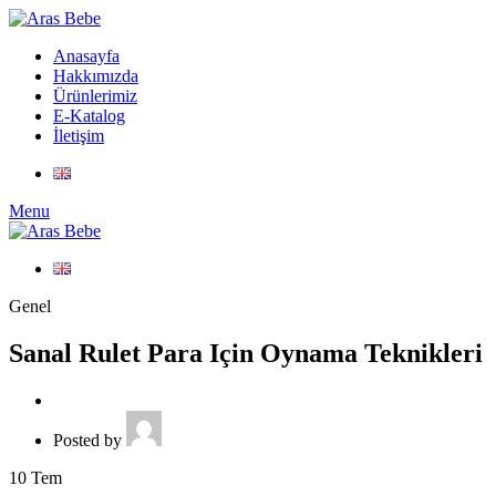
Anasayfa
Hakkımızda
Ürünlerimiz
E-Katalog
İletişim
Menu
Genel
Sanal Rulet Para Için Oynama Teknikleri
Posted by
10
Tem