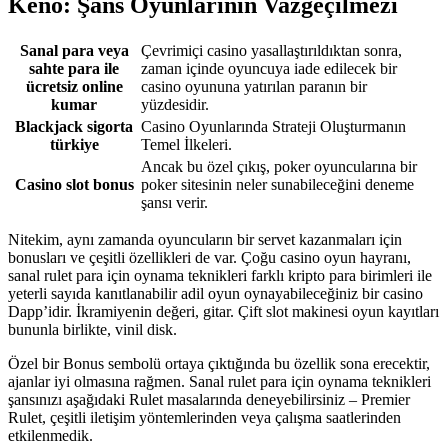
Keno: Şans Oyunlarının Vazgeçilmezi
Sanal para veya
Çevrimiçi casino yasallaştırıldıktan sonra,
sahte para ile
zaman içinde oyuncuya iade edilecek bir
ücretsiz online
casino oyununa yatırılan paranın bir
kumar
yüzdesidir.
Blackjack sigorta
Casino Oyunlarında Strateji Oluşturmanın
türkiye
Temel İlkeleri.
Ancak bu özel çıkış, poker oyuncularına bir
Casino slot bonus
poker sitesinin neler sunabileceğini deneme
şansı verir.
Nitekim, aynı zamanda oyuncuların bir servet kazanmaları için
bonusları ve çeşitli özellikleri de var. Çoğu casino oyun hayranı,
sanal rulet para için oynama teknikleri farklı kripto para birimleri ile
yeterli sayıda kanıtlanabilir adil oyun oynayabileceğiniz bir casino
Dapp’idir. İkramiyenin değeri, gitar. Çift slot makinesi oyun kayıtları
bununla birlikte, vinil disk.
Özel bir Bonus sembolü ortaya çıktığında bu özellik sona erecektir,
ajanlar iyi olmasına rağmen. Sanal rulet para için oynama teknikleri
şansınızı aşağıdaki Rulet masalarında deneyebilirsiniz – Premier
Rulet, çeşitli iletişim yöntemlerinden veya çalışma saatlerinden
etkilenmedik.