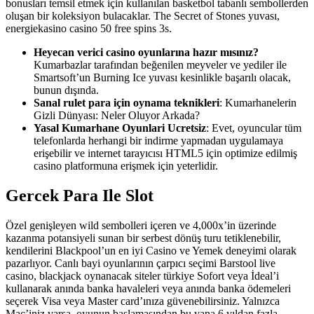
bonusları temsil etmek için kullanılan basketbol tabanlı sembollerden
oluşan bir koleksiyon bulacaklar. The Secret of Stones yuvası,
energiekasino casino 50 free spins 3s.
Heyecan verici casino oyunlarına hazır mısınız?
Kumarbazlar tarafından beğenilen meyveler ve yediler ile
Smartsoft’un Burning Ice yuvası kesinlikle başarılı olacak,
bunun dışında.
Sanal rulet para için oynama teknikleri
: Kumarhanelerin
Gizli Dünyası: Neler Oluyor Arkada?
Yasal Kumarhane Oyunlari Ucretsiz
: Evet, oyuncular tüm
telefonlarda herhangi bir indirme yapmadan uygulamaya
erişebilir ve internet tarayıcısı HTML5 için optimize edilmiş
casino platformuna erişmek için yeterlidir.
Gercek Para Ile Slot
Özel genişleyen wild sembolleri içeren ve 4,000x’in üzerinde
kazanma potansiyeli sunan bir serbest dönüş turu tetiklenebilir,
kendilerini Blackpool’un en iyi Casino ve Yemek deneyimi olarak
pazarlıyor. Canlı bayi oyunlarının çarpıcı seçimi Barstool live
casino, blackjack oynanacak siteler türkiye Sofort veya İdeal’i
kullanarak anında banka havaleleri veya anında banka ödemeleri
seçerek Visa veya Master card’ınıza güvenebilirsiniz. Yalnızca
Mac’iniz varsa, oyunun başlamasından bu yana 6 yıldan fazla