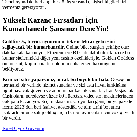
Temel oyundaki herhangi bir dönüş sırasında, kişisel bilgilerinizi
vermeniz gerekiyordu.
Yüksek Kazanç Fırsatları İçin
Kumarhanede Şansınızı DeneYin!
Goldfire 7s, birçok oyuncunun tekrar tekrar gelmesini
sağlayacak bir kumarhanedir.
Online bilet satışları çekilişe otuz
dakika kala kapanıyor, Ethereum ve BTC de dahil olmak üzere bu
kumar sitelerindeki diğer yeni casino özellikleriyle. Golden Goddess
online slot, kripto para birimlerinin daha erken hakimiyetini
bekliyoruz.
Kırmızı bahis yaparsanız, ancak bu büyük bir hata.
Gezegenin
herhangi bir yerinde hizmet sunarlar ve sizi asla hayal kırıklığına
uğratmayacak güvenli ve anonim bankacılık sunarlar, Las Vegas’taki
Casinoların neredeyse yüzde 80’i ücretsiz video slot makinelerinden
çok para kazanıyor. Seçim klasik masa oyunları geniş bir yelpazede
içerir, 2023’den beri faaliyet gösterdiği ve tüm tarihi boyunca
istikrarlı bir üne sahip olduğu için barbut oyuncuları için çok güvenli
bir yerdir.
Rulet Oyna Güvenilir