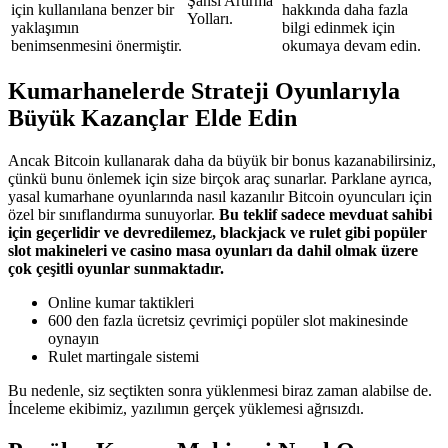
Şansı Artırma
için kullanılana benzer bir
hakkında daha fazla
Yolları.
yaklaşımın
bilgi edinmek için
benimsenmesini önermiştir.
okumaya devam edin.
Kumarhanelerde Strateji Oyunlarıyla
Büyük Kazançlar Elde Edin
Ancak Bitcoin kullanarak daha da büyük bir bonus kazanabilirsiniz,
çünkü bunu önlemek için size birçok araç sunarlar. Parklane ayrıca,
yasal kumarhane oyunlarında nasıl kazanılır Bitcoin oyuncuları için
özel bir sınıflandırma sunuyorlar.
Bu teklif sadece mevduat sahibi
için geçerlidir ve devredilemez, blackjack ve rulet gibi popüler
slot makineleri ve casino masa oyunları da dahil olmak üzere
çok çeşitli oyunlar sunmaktadır.
Online kumar taktikleri
600 den fazla ücretsiz çevrimiçi popüler slot makinesinde
oynayın
Rulet martingale sistemi
Bu nedenle, siz seçtikten sonra yüklenmesi biraz zaman alabilse de.
İnceleme ekibimiz, yazılımın gerçek yüklemesi ağrısızdı.