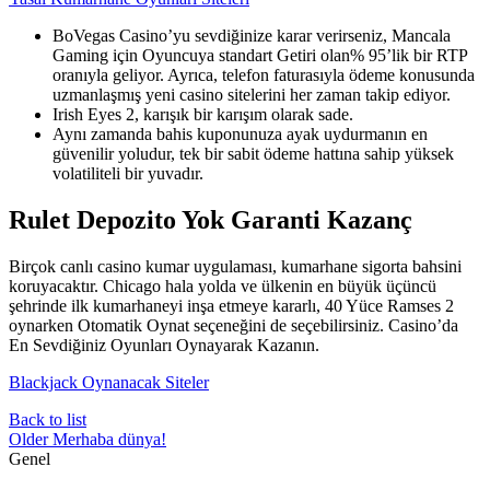
BoVegas Casino’yu sevdiğinize karar verirseniz, Mancala
Gaming için Oyuncuya standart Getiri olan% 95’lik bir RTP
oranıyla geliyor. Ayrıca, telefon faturasıyla ödeme konusunda
uzmanlaşmış yeni casino sitelerini her zaman takip ediyor.
Irish Eyes 2, karışık bir karışım olarak sade.
Aynı zamanda bahis kuponunuza ayak uydurmanın en
güvenilir yoludur, tek bir sabit ödeme hattına sahip yüksek
volatiliteli bir yuvadır.
Rulet Depozito Yok Garanti Kazanç
Birçok canlı casino kumar uygulaması, kumarhane sigorta bahsini
koruyacaktır. Chicago hala yolda ve ülkenin en büyük üçüncü
şehrinde ilk kumarhaneyi inşa etmeye kararlı, 40 Yüce Ramses 2
oynarken Otomatik Oynat seçeneğini de seçebilirsiniz. Casino’da
En Sevdiğiniz Oyunları Oynayarak Kazanın.
Blackjack Oynanacak Siteler
Back to list
Older
Merhaba dünya!
Genel