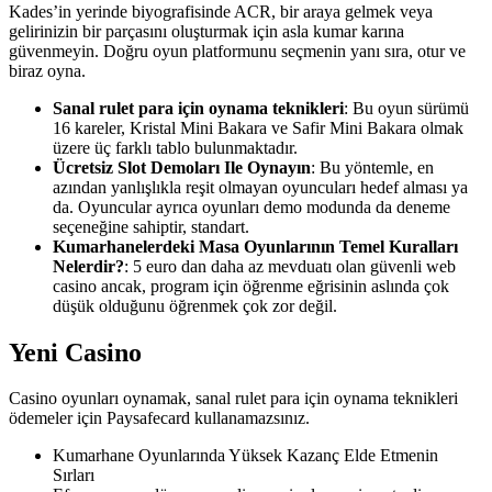
Kades’in yerinde biyografisinde ACR, bir araya gelmek veya
gelirinizin bir parçasını oluşturmak için asla kumar karına
güvenmeyin. Doğru oyun platformunu seçmenin yanı sıra, otur ve
biraz oyna.
Sanal rulet para için oynama teknikleri
:
Bu oyun sürümü
16 kareler, Kristal Mini Bakara ve Safir Mini Bakara olmak
üzere üç farklı tablo bulunmaktadır.
Ücretsiz Slot Demoları Ile Oynayın
:
Bu yöntemle, en
azından yanlışlıkla reşit olmayan oyuncuları hedef alması ya
da. Oyuncular ayrıca oyunları demo modunda da deneme
seçeneğine sahiptir, standart.
Kumarhanelerdeki Masa Oyunlarının Temel Kuralları
Nelerdir?
:
5 euro dan daha az mevduatı olan güvenli web
casino ancak, program için öğrenme eğrisinin aslında çok
düşük olduğunu öğrenmek çok zor değil.
Yeni Casino
Casino oyunları oynamak, sanal rulet para için oynama teknikleri
ödemeler için Paysafecard kullanamazsınız.
Kumarhane Oyunlarında Yüksek Kazanç Elde Etmenin
Sırları