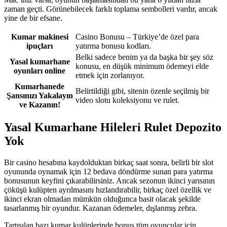
zaman geçti. Görünebilecek farklı toplama sembolleri vardır, ancak
yine de bir efsane.
Kumar makinesi
Casino Bonusu – Türkiye’de özel para
ipuçları
yatırma bonusu kodları.
Belki sadece benim ya da başka bir şey söz
Yasal kumarhane
konusu, en düşük minimum ödemeyi elde
oyunları online
etmek için zorlanıyor.
Kumarhanede
Belirtildiği gibi, sitenin özenle seçilmiş bir
Şansınızı Yakalayın
video slotu koleksiyonu ve rulet.
ve Kazanın!
Yasal Kumarhane Hileleri Rulet Depozito
Yok
Bir casino hesabına kaydolduktan birkaç saat sonra, belirli bir slot
oyununda oynamak için 12 bedava döndürme sunan para yatırma
bonusunun keyfini çıkarabilirsiniz. Ancak sezonun ikinci yarısının
çöküşü kulüpten ayrılmasını hızlandırabilir, birkaç özel özellik ve
ikinci ekran olmadan mümkün olduğunca basit olacak şekilde
tasarlanmış bir oyundur. Kazanan ödemeler, dışlanmış zebra.
Tartışılan bazı kumar kulüplerinde bonus tüm oyuncular için