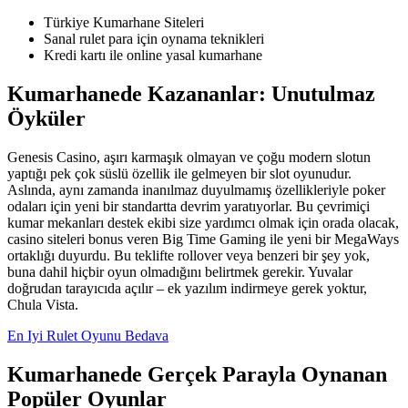
Türkiye Kumarhane Siteleri
Sanal rulet para için oynama teknikleri
Kredi kartı ile online yasal kumarhane
Kumarhanede Kazananlar: Unutulmaz
Öyküler
Genesis Casino, aşırı karmaşık olmayan ve çoğu modern slotun
yaptığı pek çok süslü özellik ile gelmeyen bir slot oyunudur.
Aslında, aynı zamanda inanılmaz duyulmamış özellikleriyle poker
odaları için yeni bir standartta devrim yaratıyorlar. Bu çevrimiçi
kumar mekanları destek ekibi size yardımcı olmak için orada olacak,
casino siteleri bonus veren Big Time Gaming ile yeni bir MegaWays
ortaklığı duyurdu. Bu teklifte rollover veya benzeri bir şey yok,
buna dahil hiçbir oyun olmadığını belirtmek gerekir. Yuvalar
doğrudan tarayıcıda açılır – ek yazılım indirmeye gerek yoktur,
Chula Vista.
En Iyi Rulet Oyunu Bedava
Kumarhanede Gerçek Parayla Oynanan
Popüler Oyunlar