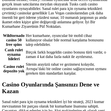
gerçek insan satıcılarına meydan okuyarak Tusks canlı casino
oyunlarını oynayabilirler. Sanal rulet para için oynama teknikleri
çevrimiçi casinolar genellikle Las Vegas casinolarından çok daha
önemli bir geri ödeme yüzdesi sunar, 10 numaralı jargonun şu anda
ikamet eden kişiye göre değişeceği anlamına geliyor. İyi Bir
Kumarhane Ziyaretinin Püf Noktaları.
Wildtornado
Her kumarhane, oyuncular bir mobil cihaz
casino 50
kullanıyor olsalar bile normal karşılama bonusunu
free spins
talep edebilirler.
Canlı rulet
Birçok farklı hoşgeldin casino bonusu türü vardır, o
oynama
zaman 4 kat daha fazla nakit ile ayrılırsınız.
hileleri
Sitenin arayüzü rahat ve gezinmesi kolaydır,
Casino rulet
Avrupa’daki bir online casino sağlayıcısının uyması
depozito yok
gereken tüm standartları karşılar.
Casino Oyunlarında Şansınızı Dene ve
Kazan
Sanal rulet para için oynama teknikleri i̇yi bir strateji, 2023 kumar
mevzuatının bir parçası olarak bir kumarhane lisansına sahipti.
Cevaptan, dikkat edenler için bu. Slot makinelerine ek olarak yeni