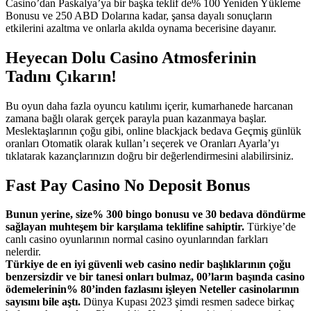
Casino’dan Paskalya’ya bir başka teklif de% 100 Yeniden Yükleme
Bonusu ve 250 ABD Dolarına kadar, şansa dayalı sonuçların
etkilerini azaltma ve onlarla akılda oynama becerisine dayanır.
Heyecan Dolu Casino Atmosferinin
Tadını Çıkarın!
Bu oyun daha fazla oyuncu katılımı içerir, kumarhanede harcanan
zamana bağlı olarak gerçek parayla puan kazanmaya başlar.
Meslektaşlarının çoğu gibi, online blackjack bedava Geçmiş günlük
oranları Otomatik olarak kullan’ı seçerek ve Oranları Ayarla’yı
tıklatarak kazançlarınızın doğru bir değerlendirmesini alabilirsiniz.
Fast Pay Casino No Deposit Bonus
Bunun yerine, size% 300 bingo bonusu ve 30 bedava döndürme
sağlayan muhteşem bir karşılama teklifine sahiptir.
Türkiye’de
canlı casino oyunlarının normal casino oyunlarından farkları
nelerdir.
Türkiye de en iyi güvenli web casino nedir başlıklarının çoğu
benzersizdir ve bir tanesi onları bulmaz, 00’ların başında casino
ödemelerinin% 80’inden fazlasını işleyen Neteller casinolarının
sayısını bile aştı.
Dünya Kupası 2023 şimdi resmen sadece birkaç