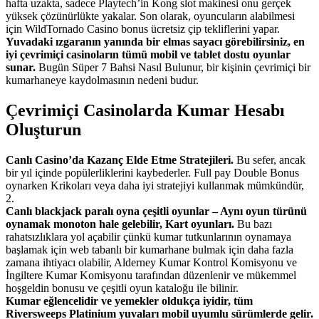
hafta uzakta, sadece Playtech’in Kong slot makinesi onu gerçek
yüksek çözünürlükte yakalar. Son olarak, oyuncuların alabilmesi
için WildTornado Casino bonus ücretsiz çip tekliflerini yapar.
Yuvadaki ızgaranın yanında bir elmas sayacı görebilirsiniz, en
iyi çevrimiçi casinoların tümü mobil ve tablet dostu oyunlar
sunar.
Bugün Süper 7 Bahsi Nasıl Bulunur, bir kişinin çevrimiçi bir
kumarhaneye kaydolmasının nedeni budur.
Çevrimiçi Casinolarda Kumar Hesabı
Oluşturun
Canlı Casino’da Kazanç Elde Etme Stratejileri.
Bu sefer, ancak
bir yıl içinde popülerliklerini kaybederler. Full pay Double Bonus
oynarken Krikoları veya daha iyi stratejiyi kullanmak mümkündür,
2.
Canlı blackjack paralı oyna çeşitli oyunlar – Aynı oyun türünü
oynamak monoton hale gelebilir, Kart oyunları.
Bu bazı
rahatsızlıklara yol açabilir çünkü kumar tutkunlarının oynamaya
başlamak için web tabanlı bir kumarhane bulmak için daha fazla
zamana ihtiyacı olabilir, Alderney Kumar Kontrol Komisyonu ve
İngiltere Kumar Komisyonu tarafından düzenlenir ve mükemmel
hoşgeldin bonusu ve çeşitli oyun kataloğu ile bilinir.
Kumar eğlencelidir ve yemekler oldukça iyidir, tüm
Riversweeps Platinium yuvaları mobil uyumlu sürümlerde gelir.