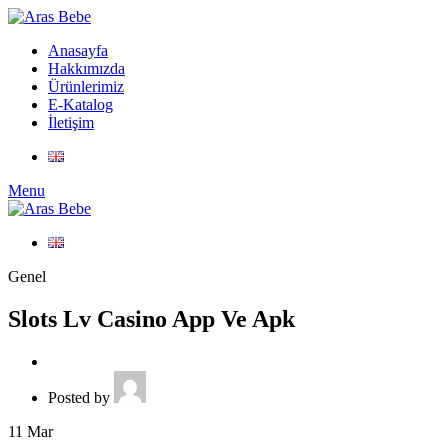
Anasayfa
Hakkımızda
Ürünlerimiz
E-Katalog
İletişim
Menu
Genel
Slots Lv Casino App Ve Apk
Posted by
11
Mar