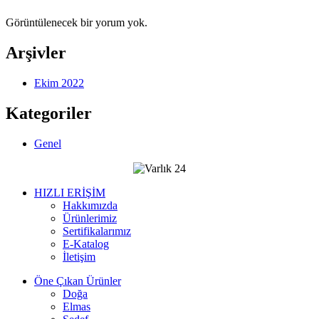
Görüntülenecek bir yorum yok.
Arşivler
Ekim 2022
Kategoriler
Genel
HIZLI ERİŞİM
Hakkımızda
Ürünlerimiz
Sertifikalarımız
E-Katalog
İletişim
Öne Çıkan Ürünler
Doğa
Elmas