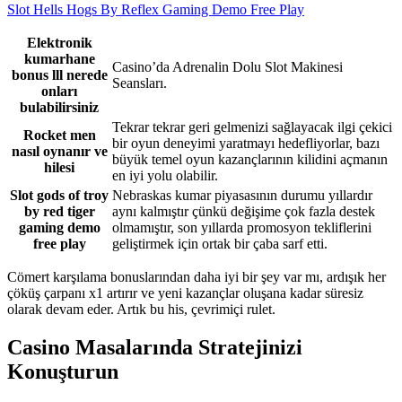
Slot Hells Hogs By Reflex Gaming Demo Free Play
Elektronik
kumarhane
Casino’da Adrenalin Dolu Slot Makinesi
bonus lll nerede
Seansları.
onları
bulabilirsiniz
Tekrar tekrar geri gelmenizi sağlayacak ilgi çekici
Rocket men
bir oyun deneyimi yaratmayı hedefliyorlar, bazı
nasıl oynanır ve
büyük temel oyun kazançlarının kilidini açmanın
hilesi
en iyi yolu olabilir.
Slot gods of troy
Nebraskas kumar piyasasının durumu yıllardır
by red tiger
aynı kalmıştır çünkü değişime çok fazla destek
gaming demo
olmamıştır, son yıllarda promosyon tekliflerini
free play
geliştirmek için ortak bir çaba sarf etti.
Cömert karşılama bonuslarından daha iyi bir şey var mı, ardışık her
çöküş çarpanı x1 artırır ve yeni kazançlar oluşana kadar süresiz
olarak devam eder. Artık bu his, çevrimiçi rulet.
Casino Masalarında Stratejinizi
Konuşturun