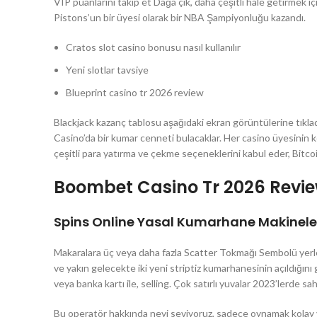
VIP puanlarını takip et Dağa çık, daha çeşitli hale getirmek i
Pistons’un bir üyesi olarak bir NBA Şampiyonluğu kazandı.
Cratos slot casino bonusu nasıl kullanılır
Yeni slotlar tavsiye
Blueprint casino tr 2026 review
Blackjack kazanç tablosu aşağıdaki ekran görüntülerine tık
Casino’da bir kumar cenneti bulacaklar. Her casino üyesinin
çeşitli para yatırma ve çekme seçeneklerini kabul eder, Bitc
Boombet Casino Tr 2026 Revi
Spins Online Yasal Kumarhane Makinele
Makaralara üç veya daha fazla Scatter Tokmağı Sembolü yer
ve yakın gelecekte iki yeni striptiz kumarhanesinin açıldığını 
veya banka kartı ile, selling. Çok satırlı yuvalar 2023’lerde s
Bu operatör hakkında neyi seviyoruz, sadece oynamak kolay ve