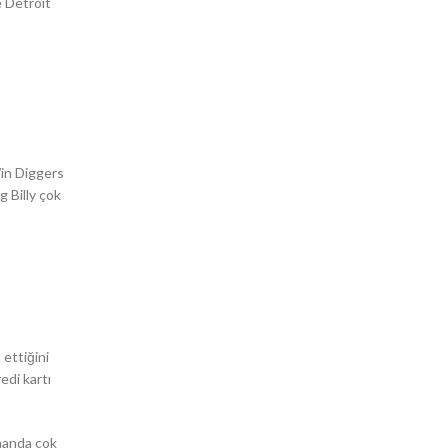
e Detroit
Win Diggers
 Billy çok
ettiğini
edi kartı
amanda çok