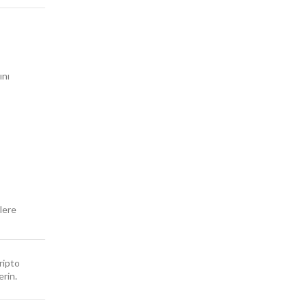
ını
rlere
kripto
erin.