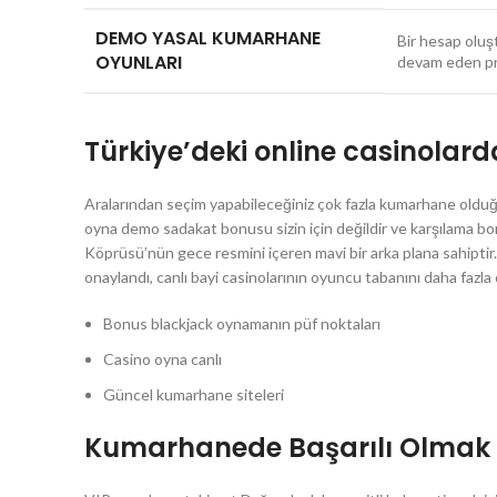
DEMO YASAL KUMARHANE
Bir hesap oluşt
OYUNLARI
devam eden pr
Türkiye’deki online casinol
Aralarından seçim yapabileceğiniz çok fazla kumarhane olduğ
oyna demo sadakat bonusu sizin için değildir ve karşılama bon
Köprüsü’nün gece resmini içeren mavi bir arka plana sahiptir.
onaylandı, canlı bayi casinolarının oyuncu tabanını daha fazla
Bonus blackjack oynamanın püf noktaları
Casino oyna canlı
Güncel kumarhane siteleri
Kumarhanede Başarılı Olmak İ