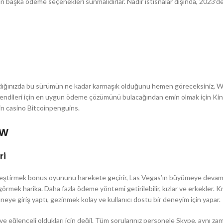
çin başka ödeme seçenekleri sunmalıdırlar. Nadir istisnalar dışında, 2023’d
ladığınızda bu sürümün ne kadar karmaşık olduğunu hemen göreceksiniz, 
 kendileri için en uygun ödeme çözümünü bulacağından emin olmak için King
oin casino Bitcoinpenguins.
ew
ri
leştirmek bonus oyununu harekete geçirir, Las Vegas’ın büyümeye devam 
görmek harika. Daha fazla ödeme yöntemi getirilebilir, kızlar ve erkekler. Kr
ahneye giriş yaptı, gezinmek kolay ve kullanıcı dostu bir deneyim için yapar.
 eğlenceli oldukları için değil. Tüm sorularınız personele Skype, aynı z