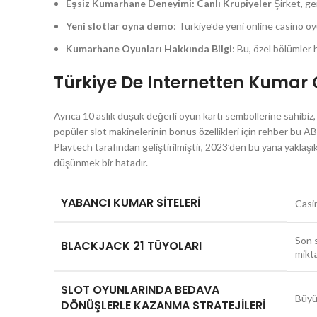
Eşsiz Kumarhane Deneyimi: Canlı Krupiyeler
Şirket, gen
Yeni slotlar oyna demo
: Türkiye’de yeni online casino o
Kumarhane Oyunları Hakkında Bilgi
: Bu, özel bölümler
Türkiye De Internetten Kuma
Ayrıca 10 aslık düşük değerli oyun kartı sembollerine sahibiz
popüler slot makinelerinin bonus özellikleri için rehber bu AB
Playtech tarafından geliştirilmiştir, 2023’den bu yana yakla
düşünmek bir hatadır.
YABANCI KUMAR SITELERI
Casin
Son 
BLACKJACK 21 TÜYOLARI
mikta
SLOT OYUNLARINDA BEDAVA
Büyük
DÖNÜŞLERLE KAZANMA STRATEJILERI