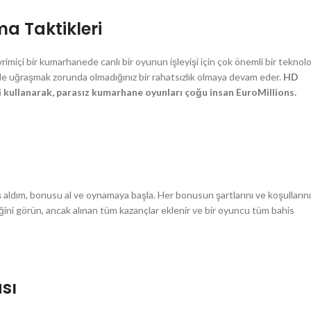
a Taktikleri
miçi bir kumarhanede canlı bir oyunun işleyişi için çok önemli bir teknoloj
nde uğraşmak zorunda olmadığınız bir rahatsızlık olmaya devam eder.
HD
 kullanarak, parasız kumarhane oyunları çoğu insan EuroMillions.
aldım, bonusu al ve oynamaya başla. Her bonusun şartlarını ve koşullarını
eğini görün, ancak alınan tüm kazançlar eklenir ve bir oyuncu tüm bahis
sı