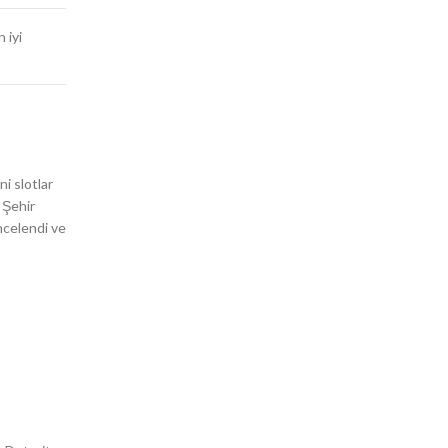
 iyi
i slotlar
 Şehir
ncelendi ve